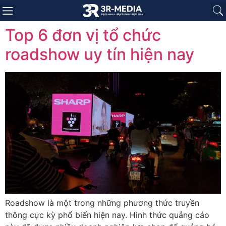
Trang chủ
Giới thiệu
Sản phẩm
Báo giá
Dự án
Tin tức
Liên hệ
Top 6 đơn vị tổ chức
roadshow uy tín hiện nay
Roadshow là một trong những phương thức truyền
thông cực kỳ phổ biến hiện nay. Hình thức quảng cáo