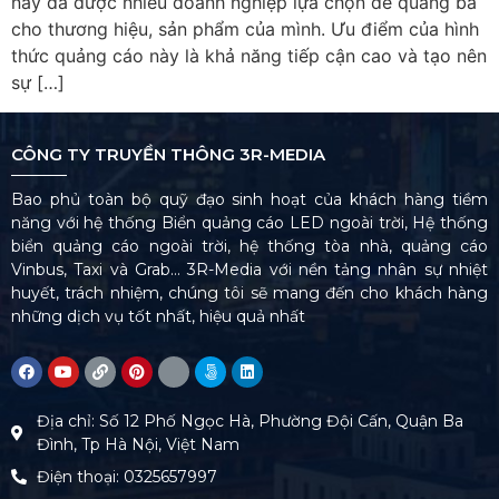
này đã được nhiều doanh nghiệp lựa chọn để quảng bá
cho thương hiệu, sản phẩm của mình. Ưu điểm của hình
thức quảng cáo này là khả năng tiếp cận cao và tạo nên
sự […]
CÔNG TY TRUYỀN THÔNG 3R-MEDIA
Bao phủ toàn bộ quỹ đạo sinh hoạt của khách hàng tiềm
năng với hệ thống Biển quảng cáo LED ngoài trời, Hệ thống
biển quảng cáo ngoài trời, hệ thống tòa nhà, quảng cáo
Vinbus, Taxi và Grab… 3R-Media với nền tảng nhân sự nhiệt
huyết, trách nhiệm, chúng tôi sẽ mang đến cho khách hàng
những dịch vụ tốt nhất, hiệu quả nhất
Địa chỉ: Số 12 Phố Ngọc Hà, Phường Đội Cấn, Quận Ba
Đình, Tp Hà Nội, Việt Nam
Điện thoại: 0325657997