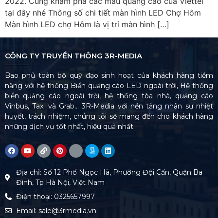
2022. Cùng khám phá các mẫu quảng cáo của Viettel
tại đây nhé Thông số chi tiết màn hình LED Chợ Hôm
Màn hình LED chợ Hôm là vị trí màn hình […]
CÔNG TY TRUYỀN THÔNG 3R-MEDIA
Bao phủ toàn bộ quỹ đạo sinh hoạt của khách hàng tiềm
năng với hệ thống Biển quảng cáo LED ngoài trời, Hệ thống
biển quảng cáo ngoài trời, hệ thống tòa nhà, quảng cáo
Vinbus, Taxi và Grab… 3R-Media với nền tảng nhân sự nhiệt
huyết, trách nhiệm, chúng tôi sẽ mang đến cho khách hàng
những dịch vụ tốt nhất, hiệu quả nhất
Địa chỉ: Số 12 Phố Ngọc Hà, Phường Đội Cấn, Quận Ba
Đình, Tp Hà Nội, Việt Nam
Điện thoại: 0325657997
Email: sale@3rmedia.vn