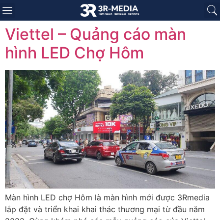
Trang chủ
Giới thiệu
Sản phẩm
Báo giá
Dự án
Tin tức
Liên hệ
Viettel – Quảng cáo màn
hình LED Chợ Hôm
Màn hình LED chợ Hôm là màn hình mới được 3Rmedia
lắp đặt và triển khai khai thác thương mại từ đầu năm