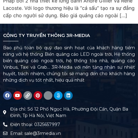
Pháp bởi 2 nhà thiết kế lừng danh Andre Gillier và Rene
Lacoste. Với logo thương hiệu là “cá sấu” tạo ra sự đẳng
cấp cho người sử dụng. Báo giá quảng cáo ngoài […]
CÔNG TY TRUYỀN THÔNG 3R-MEDIA
Bao phủ toàn bộ quỹ đạo sinh hoạt của khách hàng tiềm
năng với hệ thống Biển quảng cáo LED ngoài trời, Hệ thống
biển quảng cáo ngoài trời, hệ thống tòa nhà, quảng cáo
Vinbus, Taxi và Grab… 3R-Media với nền tảng nhân sự nhiệt
huyết, trách nhiệm, chúng tôi sẽ mang đến cho khách hàng
những dịch vụ tốt nhất, hiệu quả nhất
Địa chỉ: Số 12 Phố Ngọc Hà, Phường Đội Cấn, Quận Ba
Đình, Tp Hà Nội, Việt Nam
Điện thoại: 0325657997
Email: sale@3rmedia.vn