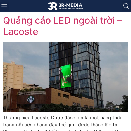
Trang chủ
Giới thiệu
Sản phẩm
Báo giá
Dự án
Tin tức
Liên hệ
Quảng cáo LED ngoài trời –
Lacoste
Thương hiệu Lacoste Được đánh giá là một hang thời
trang nổi tiếng hàng đầu thế giới, được thành lập tại