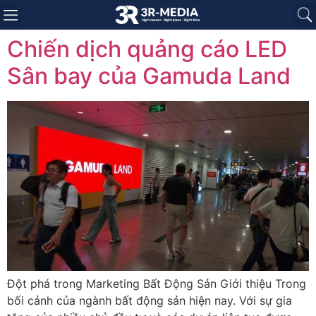
Trang chủ
Giới thiệu
Sản phẩm
Báo giá
Dự án
Tin tức
Liên hệ
Chiến dịch quảng cáo LED
Sân bay của Gamuda Land
Đột phá trong Marketing Bất Động Sản Giới thiệu Trong
bối cảnh của ngành bất động sản hiện nay. Với sự gia