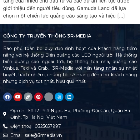
tăng của nhiều chủ đầu tư và các dự án liên tục được
giới thiệu đến người tiêu dùng. Gamuda Land đã lựa
chọn một chiến lực quảng cáo sáng tạo và hiệu […]
CÔNG TY TRUYỀN THÔNG 3R-MEDIA
Bao phủ toàn bộ quỹ đạo sinh hoạt của khách hàng tiềm
năng với hệ thống Biển quảng cáo LED ngoài trời, Hệ thống
biển quảng cáo ngoài trời, hệ thống tòa nhà, quảng cáo
Vinbus, Taxi và Grab… 3R-Media với nền tảng nhân sự nhiệt
huyết, trách nhiệm, chúng tôi sẽ mang đến cho khách hàng
những dịch vụ tốt nhất, hiệu quả nhất
Địa chỉ: Số 12 Phố Ngọc Hà, Phường Đội Cấn, Quận Ba
Đình, Tp Hà Nội, Việt Nam
Điện thoại: 0325657997
Email: sale@3rmedia.vn