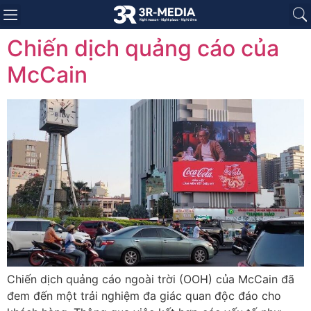
Trang chủ
Giới thiệu
Sản phẩm
Báo giá
Dự án
Tin tức
Liên hệ
Chiến dịch quảng cáo của
McCain
Chiến dịch quảng cáo ngoài trời (OOH) của McCain đã
đem đến một trải nghiệm đa giác quan độc đáo cho