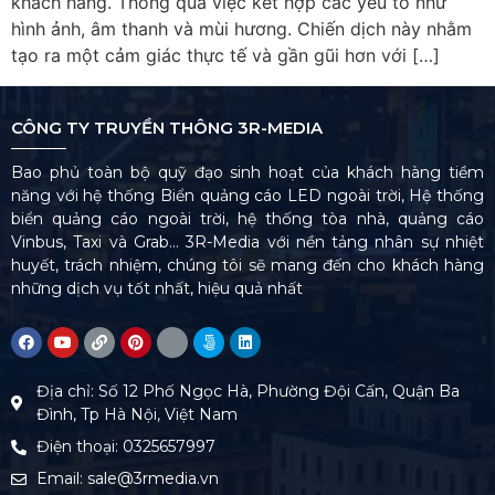
khách hàng. Thông qua việc kết hợp các yếu tố như
hình ảnh, âm thanh và mùi hương. Chiến dịch này nhằm
tạo ra một cảm giác thực tế và gần gũi hơn với […]
CÔNG TY TRUYỀN THÔNG 3R-MEDIA
Bao phủ toàn bộ quỹ đạo sinh hoạt của khách hàng tiềm
năng với hệ thống Biển quảng cáo LED ngoài trời, Hệ thống
biển quảng cáo ngoài trời, hệ thống tòa nhà, quảng cáo
Vinbus, Taxi và Grab… 3R-Media với nền tảng nhân sự nhiệt
huyết, trách nhiệm, chúng tôi sẽ mang đến cho khách hàng
những dịch vụ tốt nhất, hiệu quả nhất
Địa chỉ: Số 12 Phố Ngọc Hà, Phường Đội Cấn, Quận Ba
Đình, Tp Hà Nội, Việt Nam
Điện thoại: 0325657997
Email: sale@3rmedia.vn