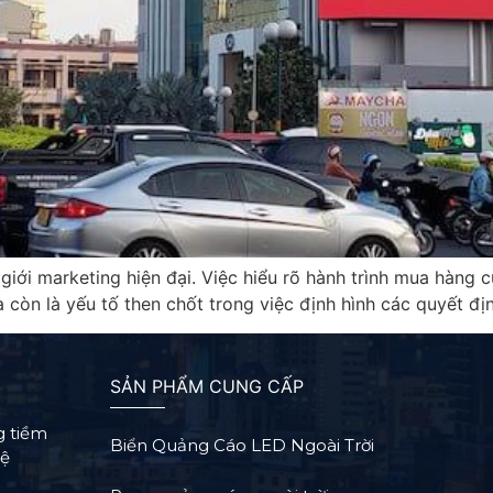
giới marketing hiện đại. Việc hiểu rõ hành trình mua hàng 
à còn là yếu tố then chốt trong việc định hình các quyết đ
SẢN PHẨM CUNG CẤP
g tiềm
Biển Quảng Cáo LED Ngoài Trời
Hệ