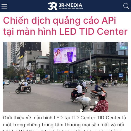
Trang chủ
Giới thiệu
Sản phẩm
Báo giá
Dự án
Tin tức
Liên hệ
Chiến dịch quảng cáo APi
tại màn hình LED TID Center
Giới thiệu về màn hình LED tại TID Center TID Center là
một trong những trung tâm thương mại sầm uất và nổi