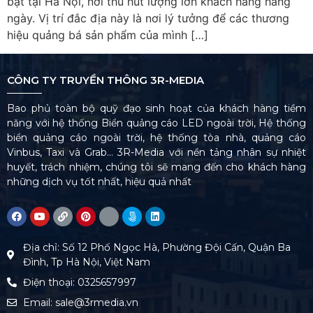
bật tại Hà Nội, nơi thu hút lượng lớn khách hàng hàng
ngày. Vị trí đắc địa này là nơi lý tưởng để các thương
hiệu quảng bá sản phẩm của mình […]
CÔNG TY TRUYỀN THÔNG 3R-MEDIA
Bao phủ toàn bộ quỹ đạo sinh hoạt của khách hàng tiềm
năng với hệ thống Biển quảng cáo LED ngoài trời, Hệ thống
biển quảng cáo ngoài trời, hệ thống tòa nhà, quảng cáo
Vinbus, Taxi và Grab… 3R-Media với nền tảng nhân sự nhiệt
huyết, trách nhiệm, chúng tôi sẽ mang đến cho khách hàng
những dịch vụ tốt nhất, hiệu quả nhất
Địa chỉ: Số 12 Phố Ngọc Hà, Phường Đội Cấn, Quận Ba
Đình, Tp Hà Nội, Việt Nam
Điện thoại: 0325657997
Email: sale@3rmedia.vn