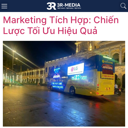
Trang chủ
Giới thiệu
Sản phẩm
Báo giá
Dự án
Tin tức
Liên hệ
Marketing Tích Hợp: Chiến
Lược Tối Ưu Hiệu Quả