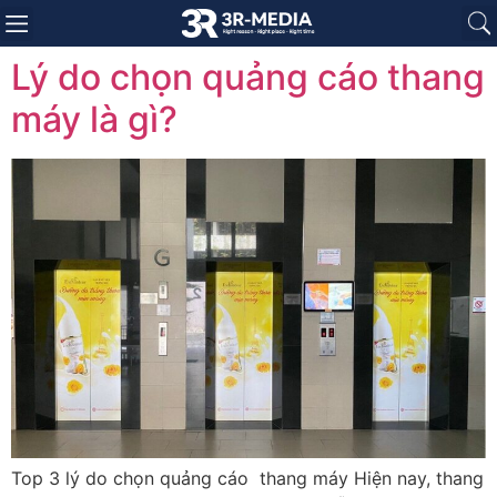
Trang chủ
Giới thiệu
Sản phẩm
Báo giá
Dự án
Tin tức
Liên hệ
Lý do chọn quảng cáo thang
máy là gì?
Top 3 lý do chọn quảng cáo thang máy Hiện nay, thang