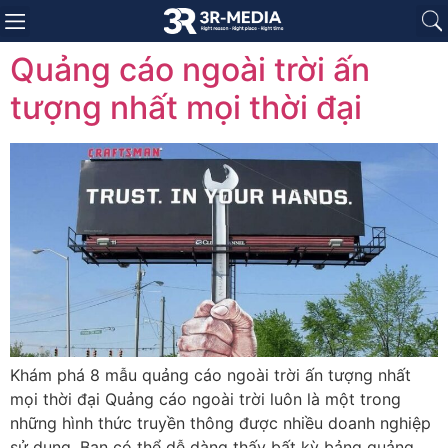
Trang chủ
Giới thiệu
Sản phẩm
Báo giá
Dự án
Tin tức
Liên hệ
Quảng cáo ngoài trời ấn
tượng nhất mọi thời đại
Khám phá 8 mẫu quảng cáo ngoài trời ấn tượng nhất
mọi thời đại Quảng cáo ngoài trời luôn là một trong
những hình thức truyền thông được nhiều doanh nghiệp
sử dụng. Bạn có thể dễ dàng thấy bất kỳ bảng quảng