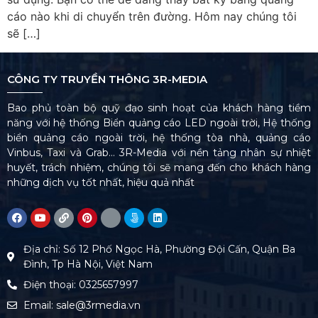
cáo nào khi di chuyển trên đường. Hôm nay chúng tôi
sẽ […]
CÔNG TY TRUYỀN THÔNG 3R-MEDIA
Bao phủ toàn bộ quỹ đạo sinh hoạt của khách hàng tiềm
năng với hệ thống Biển quảng cáo LED ngoài trời, Hệ thống
biển quảng cáo ngoài trời, hệ thống tòa nhà, quảng cáo
Vinbus, Taxi và Grab… 3R-Media với nền tảng nhân sự nhiệt
huyết, trách nhiệm, chúng tôi sẽ mang đến cho khách hàng
những dịch vụ tốt nhất, hiệu quả nhất
Địa chỉ: Số 12 Phố Ngọc Hà, Phường Đội Cấn, Quận Ba
Đình, Tp Hà Nội, Việt Nam
Điện thoại: 0325657997
Email: sale@3rmedia.vn