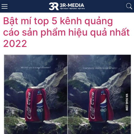
Trang chủ
Giới thiệu
Sản phẩm
Báo giá
Dự án
Tin tức
Liên hệ
Bật mí top 5 kênh quảng
cáo sản phẩm hiệu quả nhất
2022