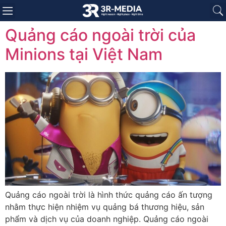
Trang chủ
Giới thiệu
Sản phẩm
Báo giá
Dự án
Tin tức
Liên hệ
Quảng cáo ngoài trời của
Minions tại Việt Nam
Quảng cáo ngoài trời là hình thức quảng cáo ấn tượng
nhằm thực hiện nhiệm vụ quảng bá thương hiệu, sản
phẩm và dịch vụ của doanh nghiệp. Quảng cáo ngoài