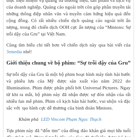
thực hiện nhiệm vụ quảng bá thương hiệu, sản phẩm và dịch vụ
của doanh nghiệp. Quảng cáo ngoài trời còn góp phần truyền tải
những thông điệp nhân văn và truyền cảm hứng hiệu quả đến
cộng đồng. Có rất nhiều chiến dịch quảng cáo ngoài trời ấn
tượng, trong đó chiến dịch OOH cực ấn tượng của “Minions: Sự
trỗi dậy của Gru” tại Việt Nam.
Cùng tìm hiểu chi tiết hơn về chiến dịch này qua bài viết của
3rmedia
nhé!
Giới thiệu chung về bộ phim: “Sự trỗi dậy của Gru”
Sự trỗi dậy của Gru là một bộ phim hoạt hình máy tính hài hước
và phiêu lưu của Mỹ được sản xuất vào năm 2022 do
Illumination. Phim được phân phối bởi Universal Pictures. Ngay
từ khi ra mắt, bộ phim này đã nhận được sự đón nhận của rất
nhiều fan mê phim. Phim có kịch bản hài hước, vui nhộn và đặc
sắc với tạo hình cực dễ thương của binh đoàn Minions.
Khám phá
LED Vincom Phạm Ngọc Thạch
Tựa phim này đã “đốn tim” của đông đảo khán giả mọi lứa tuổi