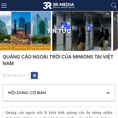
Trang chủ
Giới thiệu
Sản phẩm
Báo giá
Dự án
Tin tức
Liên hệ
TIN TỨC
QUẢNG CÁO NGOÀI TRỜI CỦA MINIONS TẠI VIỆT
NAM
18/08/2022
NỘI DUNG CƠ BẢN
Quảng cáo ngoài trời là hình thức quảng cáo ấn tượng nhằm