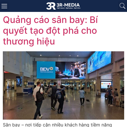
Trang chủ
Giới thiệu
Sản phẩm
Báo giá
Dự án
Tin tức
Liên hệ
Quảng cáo sân bay: Bí
quyết tạo đột phá cho
thương hiệu
Sân bay – nơi tiếp cận nhiều khách hàng tiềm năng