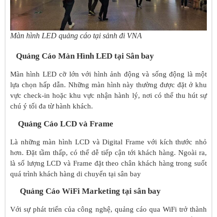
Màn hình LED quảng cáo tại sảnh đi VNA
Qu
ả
ng C
á
o M
à
n H
ì
nh LED tại Sân bay
Màn hình LED cỡ lớn với hình ảnh động và sống động là một
lựa chọn hấp dẫn. Những màn hình này thường được đặt ở khu
vực check-in hoặc khu vực nhận hành lý, nơi có thể thu hút sự
chú ý tối đa từ hành khách.
Qu
ả
ng C
á
o LCD v
à
Frame
Là những màn hình LCD và Digital Frame với kích thước nhỏ
hơn. Đặt tầm thấp, có thể dễ tiếp cận tới khách hàng. Ngoài ra,
là số lượng LCD và Frame đặt theo chân khách hàng trong suốt
quá trình khách hàng di chuyển tại sân bay
Qu
ả
ng C
á
o WiFi Marketing tại sân bay
Với sự phát triển của công nghệ, quảng cáo qua WiFi trở thành