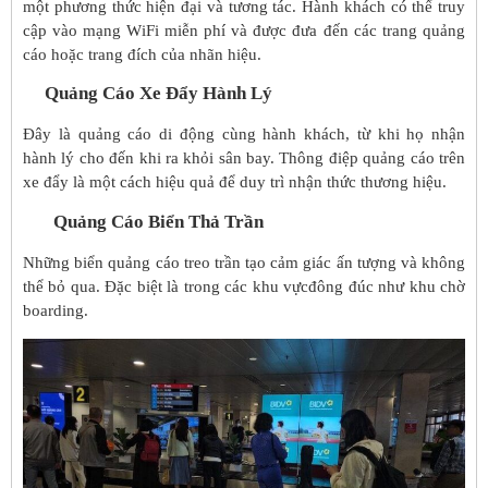
một phương thức hiện đại và tương tác. Hành khách có thể truy
cập vào mạng WiFi miễn phí và được đưa đến các trang quảng
cáo hoặc trang đích của nhãn hiệu.
Qu
ả
ng C
á
o Xe
Đẩ
y H
à
nh L
ý
Đây là quảng cáo di động cùng hành khách, từ khi họ nhận
hành lý cho đến khi ra khỏi sân bay. Thông điệp quảng cáo trên
xe đẩy là một cách hiệu quả để duy trì nhận thức thương hiệu.
Qu
ả
ng C
á
o Bi
ể
n Th
ả
Tr
ầ
n
Những biển quảng cáo treo trần tạo cảm giác ấn tượng và không
thể bỏ qua. Đặc biệt là trong các khu vựcđông đúc như khu chờ
boarding.