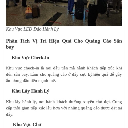
Khu Vực LED Đảo Hành Lý
Ph
â
n T
í
ch V
ị
Tr
í
Hi
ệ
u Qu
ả
Cho Qu
ả
ng C
á
o Sân
bay
Khu V
ự
c Check-In
Khu vực check-in là nơi đầu tiên mà hành khách tiếp xúc khi
đến sân bay. Làm cho quảng cáo ở đây cực kỳhiệu quả để gây
ấn tượng đầu tiên mạnh mẽ.
Khu L
ấ
y H
à
nh L
ý
Khu lấy hành lý, nơi hành khách thường xuyên chờ đợi. Cung
cấp thời gian tiếp xúc lâu hơn với những quảng cáo được đặt tại
đây.
Khu V
ự
c Ch
ờ