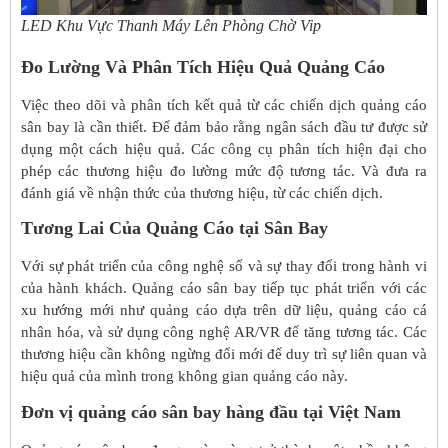
LED Khu Vực Thanh Máy Lên Phòng Chờ Vip
Đ
o L
ườ
ng V
à
Ph
â
n T
í
ch Hi
ệ
u Qu
ả
Qu
ả
ng C
á
o
Việc theo dõi và phân tích kết quả từ các chiến dịch quảng cáo
sân bay là cần thiết. Để đảm bảo rằng ngân sách đầu tư được sử
dụng một cách hiệu quả. Các công cụ phân tích hiện đại cho
phép các thương hiệu đo lường mức độ tương tác. Và đưa ra
đánh giá về nhận thức của thương hiệu, từ các chiến dịch.
T
ươ
ng Lai C
ủ
a Qu
ả
ng C
á
o tại S
â
n Bay
Với sự phát triển của công nghệ số và sự thay đổi trong hành vi
của hành khách. Quảng cáo sân bay tiếp tục phát triển với các
xu hướng mới như quảng cáo dựa trên dữ liệu, quảng cáo cá
nhân hóa, và sử dụng công nghệ AR/VR để tăng tương tác. Các
thương hiệu cần không ngừng đổi mới để duy trì sự liên quan và
hiệu quả của mình trong không gian quảng cáo này.
Đơn vị quảng cáo sân bay hàng đầu tại Việt Nam