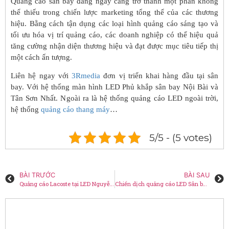
Quảng cáo sân bay đang ngày càng trở thành một phần không
thể thiếu trong chiến lược marketing tổng thể của các thương
hiệu. Bằng cách tận dụng các loại hình quảng cáo sáng tạo và
tối ưu hóa vị trí quảng cáo, các doanh nghiệp có thể hiệu quả
tăng cường nhận diện thương hiệu và đạt được mục tiêu tiếp thị
một cách ấn tượng.
Liên hệ ngay với
3Rmedia
đơn vị triển khai hàng đầu tại sân
bay. Với hệ thống màn hình LED Phủ khắp sân bay Nội Bài và
Tân Sơn Nhất. Ngoài ra là hệ thống quảng cáo LED ngoài trời,
hệ thống
quảng cáo thang máy
…
5/5 - (5 votes)
BÀI TRƯỚC
BÀI SAU
Quảng cáo Lacoste tại LED Nguyễn Huệ – Tôn Đức Thắng
Chiến dịch quảng cáo LED Sân bay của Gamuda Land