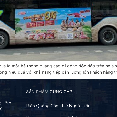
bus là một hệ thống quảng cáo đi động độc đáo trên hệ sin
ng hiệu quả với khả năng tiếp cận lượng lớn khách hàng t
SẢN PHẨM CUNG CẤP
g tiềm
Biển Quảng Cáo LED Ngoài Trời
Hệ