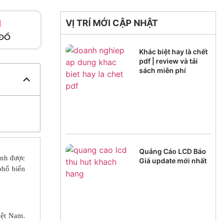
VỊ TRÍ MỚI CẬP NHẬT
ĐỒ
Khác biệt hay là chết
pdf | review và tải
sách miễn phí
Quảng Cáo LCD Báo
ình được
Giá update mới nhất
phổ biến
iệt Nam.