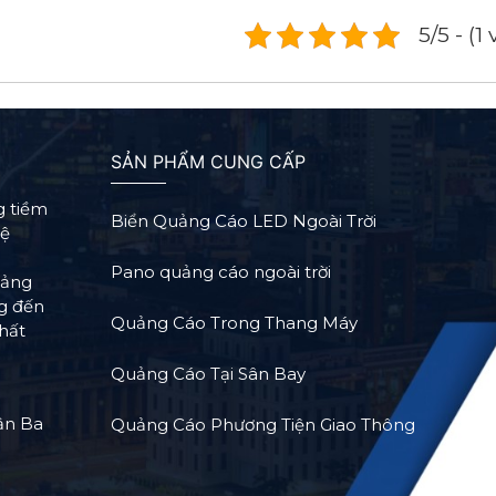
5/5 - (1
SẢN PHẨM CUNG CẤP
g tiềm
Biển Quảng Cáo LED Ngoài Trời
Hệ
Pano quảng cáo ngoài trời
tảng
ng đến
Quảng Cáo Trong Thang Máy
hất
Quảng Cáo Tại Sân Bay
ận Ba
Quảng Cáo Phương Tiện Giao Thông