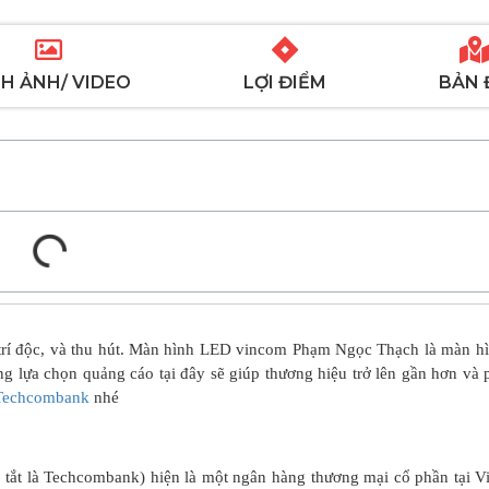
H ẢNH/ VIDEO
LỢI ĐIỂM
BẢN 
 trí độc, và thu hút. Màn hình LED vincom Phạm Ngọc Thạch là màn h
àng lựa chọn quảng cáo tại đây sẽ giúp thương hiệu trở lên gần hơn và 
Techcombank
nhé
ắt là Techcombank) hiện là một ngân hàng thương mại cổ phần tại V