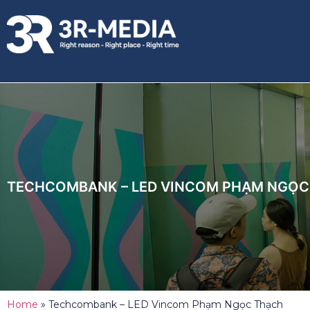
TECHCOMBANK – LED VINCOM PHẠM NGỌC
Home
»
Techcombank – LED Vincom Phạm Ngọc Thạch