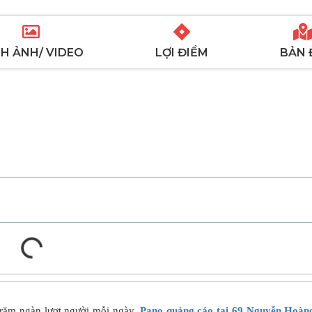
H ẢNH/ VIDEO
LỢI ĐIỂM
BẢN 
trăm ngàn lượt người mỗi ngày.
Pano quảng cáo tại 69 Nguyễn Hoàn