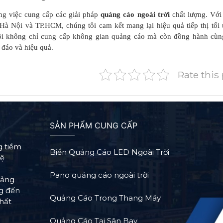
ong việc cung cấp các giải pháp
quảng cáo ngoài trời
chất lượng. Với
Hà Nội và TP.HCM, chúng tôi cam kết mang lại hiệu quả tiếp thị tối 
tôi không chỉ cung cấp không gian quảng cáo mà còn đồng hành cù
 đáo và hiệu quả.
Rate this
SẢN PHẨM CUNG CẤP
g tiềm
Biển Quảng Cáo LED Ngoài Trời
Hệ
Pano quảng cáo ngoài trời
tảng
ng đến
Quảng Cáo Trong Thang Máy
hất
Quảng Cáo Tại Sân Bay