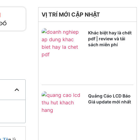
VỊ TRÍ MỚI CẬP NHẬT
ĐỒ
Khác biệt hay là chết
pdf | review và tải
sách miễn phí
Quảng Cáo LCD Báo
Giá update mới nhất
g Tô
n
là