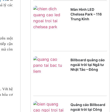
á lý các
Màn Hình LED
Chelsea Park – 116
Trung Kính
trên một
tiếp cận
c mà còn
Billboard quảng cáo
ngoài trời tại Ngã tư
Nhật Tảo – Đông
Ngạc
. Với hệ
u hóa cơ
Quảng cáo Billboard
ngoài trời tại Công