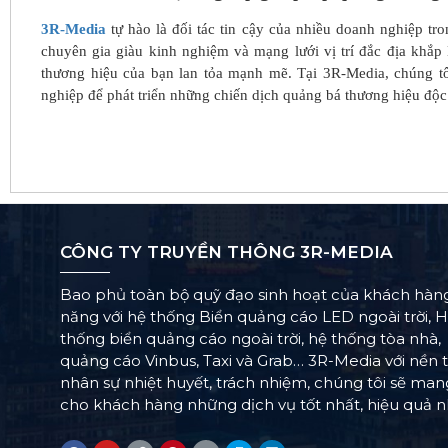
3R-Media
tự hào là đối tác tin cậy của nhiều doanh nghiệp tr
chuyên gia giàu kinh nghiệm và mạng lưới vị trí đắc địa khắp 
thương hiệu của bạn lan tỏa mạnh mẽ. Tại 3R-Media, chúng 
nghiệp để phát triển những chiến dịch quảng bá thương hiệu độc
CÔNG TY TRUYỀN THÔNG 3R-MEDIA
Bao phủ toàn bộ quỹ đạo sinh hoạt của khách hàn
năng với hệ thống Biển quảng cáo LED ngoài trời, 
thống biển quảng cáo ngoài trời, hệ thống tòa nhà,
quảng cáo Vinbus, Taxi và Grab… 3R-Media với nền 
nhân sự nhiệt huyết, trách nhiệm, chúng tôi sẽ ma
cho khách hàng những dịch vụ tốt nhất, hiệu quả n