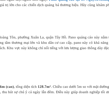
 giá trị lớn cho các chiến dịch quảng bá thương hiệu. Hãy cùng khám ph
n Hoàng Tôn, phường Xuân La, quận Tây Hồ. Pano quảng cáo này nằm 
ng tâm thương mại lớn và khu dân cư cao cấp, pano này có khả năng 
ch. Khu vực này không chỉ nổi tiếng với lưu lượng giao thông dày đặ
.6m (cao)
, tổng diện tích
128.7m²
. Chiều cao dưới 5m so với mặt đường
, thu hút sự chú ý cả ngày lẫn đêm. Điều này giúp doanh nghiệp tối ư