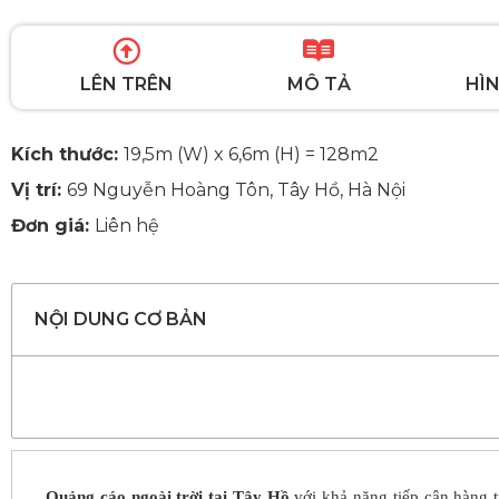
LÊN TRÊN
MÔ TẢ
HÌN
Kích thước:
19,5m (W) x 6,6m (H) = 128m2
Vị trí:
69 Nguyễn Hoàng Tôn, Tây Hồ, Hà Nội
Đơn giá:
Liên hệ
NỘI DUNG CƠ BẢN
Quảng cáo ngoài trời tại Tây Hồ
với khả năng tiếp cận hàng 