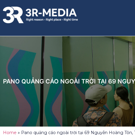
PANO QUẢNG CÁO NGOÀI TRỜI TẠI 69 NGU
Home
»
Pano quảng cáo ngoài trời tại 69 Nguyễn Hoàng Tôn,