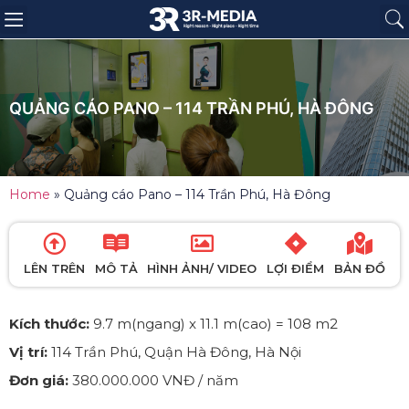
Trang chủ
Giới thiệu
Sản phẩm
Báo giá
Dự án
Tin tức
Liên hệ
QUẢNG CÁO PANO – 114 TRẦN PHÚ, HÀ ĐÔNG
Home
»
Quảng cáo Pano – 114 Trần Phú, Hà Đông
LÊN TRÊN
MÔ TẢ
HÌNH ẢNH/ VIDEO
LỢI ĐIỂM
BẢN ĐỒ
Kích thước:
9.7 m(ngang) x 11.1 m(cao) = 108 m2
Vị trí:
114 Trần Phú, Quận Hà Đông, Hà Nội
Đơn giá:
380.000.000 VNĐ / năm