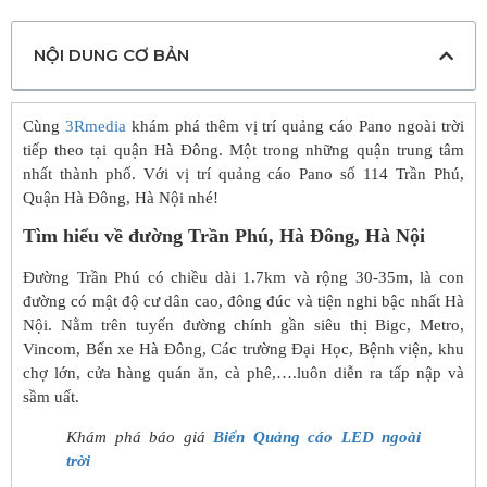
NỘI DUNG CƠ BẢN
Cùng
3Rmedia
khám phá thêm vị trí quảng cáo Pano ngoài trời
tiếp theo tại quận Hà Đông. Một trong những quận trung tâm
nhất thành phố. Với vị trí quảng cáo Pano số 114 Trần Phú,
Quận Hà Đông, Hà Nội nhé!
Tìm hiểu về đường Trần Phú, Hà Đông, Hà Nội
Đường Trần Phú có chiều dài 1.7km và rộng 30-35m, là con
đường có mật độ cư dân cao, đông đúc và tiện nghi bậc nhất Hà
Nội. Nằm trên tuyến đường chính gần siêu thị Bigc, Metro,
Vincom, Bến xe Hà Đông, Các trường Đại Học, Bệnh viện, khu
chợ lớn, cửa hàng quán ăn, cà phê,….luôn diễn ra tấp nập và
sầm uất.
Khám phá báo giá
Biển Quảng cáo LED ngoài
trời