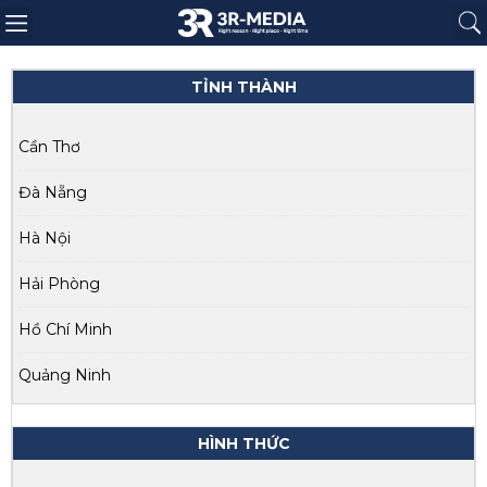
Trang chủ
Giới thiệu
Sản phẩm
Báo giá
Dự án
Tin tức
Liên hệ
TỈNH THÀNH
Cần Thơ
Đà Nẵng
Hà Nội
Hải Phòng
Hồ Chí Minh
Quảng Ninh
HÌNH THỨC