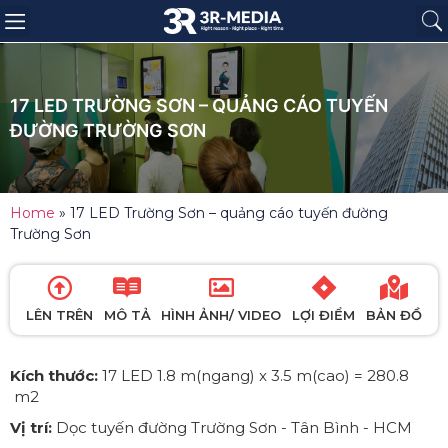
Trang chủ
Giới thiệu
Sản phẩm
Báo giá
Dự án
Tin tức
Liên hệ
17 LED TRƯỜNG SƠN – QUẢNG CÁO TUYẾN
ĐƯỜNG TRƯỜNG SƠN
Home
»
17 LED Trường Sơn – quảng cáo tuyến đường
Trường Sơn
LÊN TRÊN
MÔ TẢ
HÌNH ẢNH/ VIDEO
LỢI ĐIỂM
BẢN ĐỒ
Kích thước:
17 LED 1.8 m(ngang) x 3.5 m(cao) = 280.8
m2
Vị trí:
Dọc tuyến đường Trường Sơn - Tân Bình - HCM