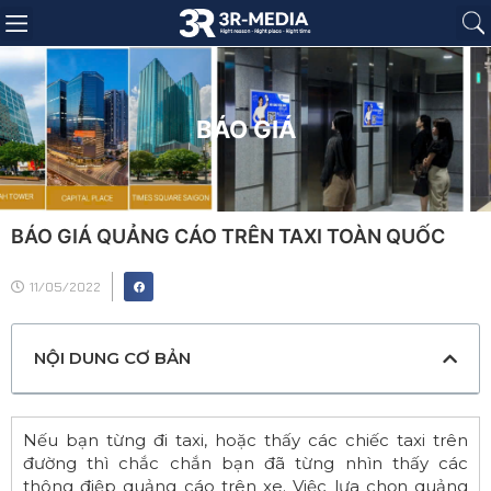
Trang chủ
Giới thiệu
Sản phẩm
Báo giá
Dự án
Tin tức
Liên hệ
BÁO GIÁ
BÁO GIÁ QUẢNG CÁO TRÊN TAXI TOÀN QUỐC
11/05/2022
NỘI DUNG CƠ BẢN
Nếu bạn từng đi taxi, hoặc thấy các chiếc taxi trên
đường thì chắc chắn bạn đã từng nhìn thấy các
thông điệp quảng cáo trên xe. Việc lựa chọn quảng