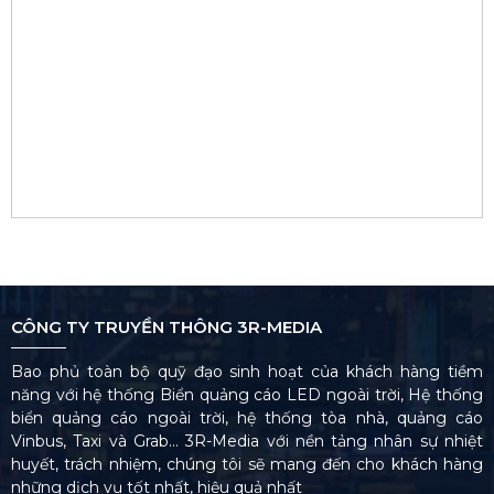
CÔNG TY TRUYỀN THÔNG 3R-MEDIA
Bao phủ toàn bộ quỹ đạo sinh hoạt của khách hàng tiềm
năng với hệ thống Biển quảng cáo LED ngoài trời, Hệ thống
biển quảng cáo ngoài trời, hệ thống tòa nhà, quảng cáo
Vinbus, Taxi và Grab… 3R-Media với nền tảng nhân sự nhiệt
huyết, trách nhiệm, chúng tôi sẽ mang đến cho khách hàng
những dịch vụ tốt nhất, hiệu quả nhất