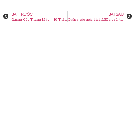
BÀI TRƯỚC
BÀI SAU
Quảng Cáo Thang Máy – 10 Thông Tin Doanh Nghiệp Cần Biết
Quảng cáo màn hình LED ngoài trời – báo giá mới nhất