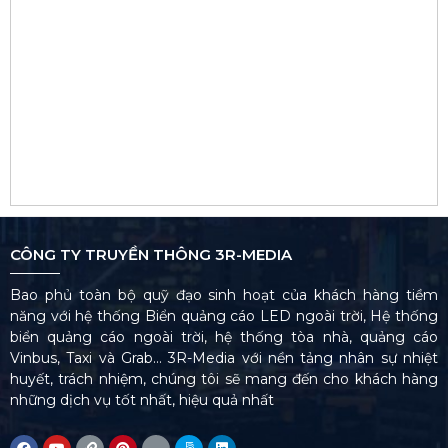
CÔNG TY TRUYỀN THÔNG 3R-MEDIA
Bao phủ toàn bộ quỹ đạo sinh hoạt của khách hàng tiềm
năng với hệ thống Biển quảng cáo LED ngoài trời, Hệ thống
biển quảng cáo ngoài trời, hệ thống tòa nhà, quảng cáo
Vinbus, Taxi và Grab… 3R-Media với nền tảng nhân sự nhiệt
huyết, trách nhiệm, chúng tôi sẽ mang đến cho khách hàng
những dịch vụ tốt nhất, hiệu quả nhất