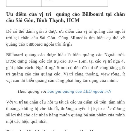
Ưu điểm của vị trí quảng cáo Billboard tại chân
cầu Sài Gòn, Bình Thạnh, HCM
Để có thể đánh giá rõ được ưu điểm của vị trí quảng cáo ngoài
trời tại chân cầu Sài Gòn. Cùng 3Rmedia tìm hiểu cụ thể về
quảng cáo billboard ngoài trời là gì?
Billboard quảng cáo được hiểu là biển quảng cáo Ngoài trời.
Được dựng bằng các cột trụ cao 10 – 15m, tại các vị trí ngã 4,
giải phân cách. Ngã 4 ngã 5 nơi có đèn đỏ thì sẽ càng tăng giá
trị quảng cáo của quảng cáo. Vị trí càng thoáng, view rộng, ít
vật cản thì biển quảng cáo càng phát huy tác dụng của mình.
Hiệu quảng với
báo giá quảng cáo LED ngoài trời
Với vị trí tại chân cầu hội tụ tất cả các ưu điểm kể trên, tầm nhìn
thoáng, không bị che khuất, thường xuyên bị kẹt xe tắc đường
sẽ lợi thế cho các nhãn hàng muốn quảng bá sản phẩm của mình
một các hiệu quả nhất.