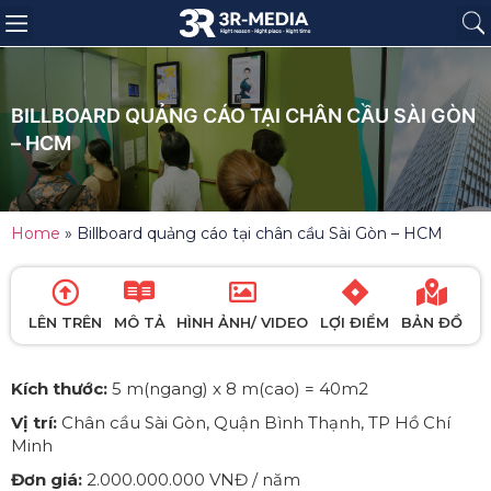
Trang chủ
Giới thiệu
Sản phẩm
Báo giá
Dự án
Tin tức
Liên hệ
BILLBOARD QUẢNG CÁO TẠI CHÂN CẦU SÀI GÒN
– HCM
Home
»
Billboard quảng cáo tại chân cầu Sài Gòn – HCM
LÊN TRÊN
MÔ TẢ
HÌNH ẢNH/ VIDEO
LỢI ĐIỂM
BẢN ĐỒ
Kích thước:
5 m(ngang) x 8 m(cao) = 40m2
Vị trí:
Chân cầu Sài Gòn, Quận Bình Thạnh, TP Hồ Chí
Minh
Đơn giá:
2.000.000.000 VNĐ / năm