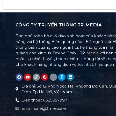
CÔNG TY TRUYỀN THÔNG 3R-MEDIA
Bao phủ toàn bộ quỹ đạo sinh hoạt của khách hàn
năng với hệ thống Biển quảng cáo LED ngoài trời, 
thống biển quảng cáo ngoài trời, hệ thống tòa nhà,
quảng cáo Vinbus, Taxi và Grab… 3R-Media với nền 
nhân sự nhiệt huyết, trách nhiệm, chúng tôi sẽ ma
cho khách hàng những dịch vụ tốt nhất, hiệu quả n
Địa chỉ: Số 12 Phố Ngọc Hà, Phường Đội Cấn, Qu
Đình, Tp Hà Nội, Việt Nam
Điện thoại: 0325657997
Email: sale@3rmedia.vn