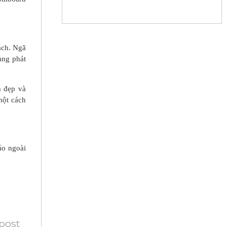
ách. Ngã
àng phát
m đẹp và
một cách
áo ngoài
 post