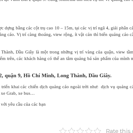
c dựng bằng các cột trụ cao 10 – 15m, tại các vị trí ngã 4, giải phân c
ảng cáo. Vị trí càng thoáng, view rộng, ít vật cản thì biển quảng cáo c
g Thành, Dầu Giây là một trong những vị trí vàng của quận, view tầ
iểm trên, các khách hàng có thể an tâm quảng bá sản phẩm của mình 
2, quận 9, Hồ Chí Minh, Long Thành, Dầu Giây.
triển khai các chiến dịch quảng cáo ngoài trời như: dịch vụ quảng c
o xe Grab, xe bus…
 với yêu cầu của các bạn
Rate this