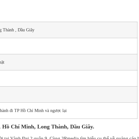
ng Thành , Dầu Giây
mặt
hành đi TP Hồ Chí Minh và ngược lại
 9, Hồ Chí Minh, Long Thành, Dầu Giây.
rời tại Vành Đai 2 quận 9. Cùng 3Rmedia tìm hiểu cụ thể về quảng cáo b