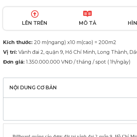
LÊN TRÊN
MÔ TẢ
HÌN
Kích thước:
20 m(ngang) x10 m(cao) = 200m2
Vị trí:
Vành đai 2, quận 9, Hồ Chí Minh, Long Thành, Dầ
Đơn giá:
1.350.000.000 VNĐ / tháng / spot ( 1h/ngày)
NỘI DUNG CƠ BẢN
Billboard quảng cáo được đặt tại vành đai 2 quận 9, Hồ Chí Mi