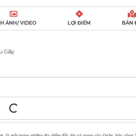
H ẢNH/ VIDEO
LỢI ĐIỂM
BẢN 
u Giây
nh, là một trong những địa điểm đắc địa và trung của Quận, hãy cùng