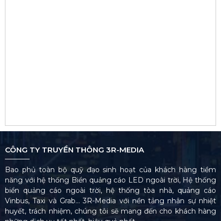
CÔNG TY TRUYỀN THÔNG 3R-MEDIA
Bao phủ toàn bộ quỹ đạo sinh hoạt của khách hàng tiềm
năng với hệ thống Biển quảng cáo LED ngoài trời, Hệ thống
biển quảng cáo ngoài trời, hệ thống tòa nhà, quảng cáo
Vinbus, Taxi và Grab… 3R-Media với nền tảng nhân sự nhiệt
huyết, trách nhiệm, chúng tôi sẽ mang đến cho khách hàng