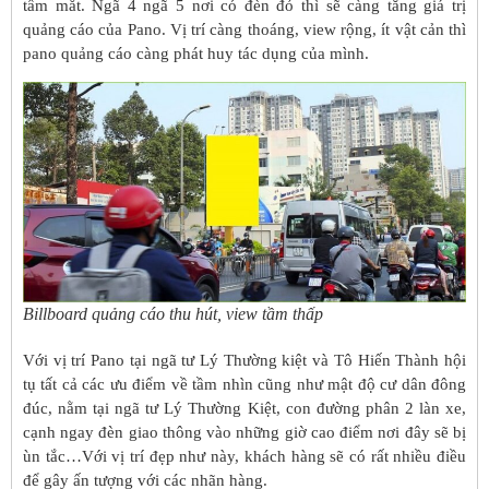
tầm mắt. Ngã 4 ngã 5 nơi có đèn đỏ thì sẽ càng tăng giá trị
quảng cáo của Pano. Vị trí càng thoáng, view rộng, ít vật cản thì
pano quảng cáo càng phát huy tác dụng của mình.
Billboard quảng cáo thu hút, view tầm thấp
Với vị trí Pano tại ngã tư Lý Thường kiệt và Tô Hiến Thành hội
tụ tất cả các ưu điểm về tầm nhìn cũng như mật độ cư dân đông
đúc, nằm tại ngã tư Lý Thường Kiệt, con đường phân 2 làn xe,
cạnh ngay đèn giao thông vào những giờ cao điểm nơi đây sẽ bị
ùn tắc…Với vị trí đẹp như này, khách hàng sẽ có rất nhiều điều
để gây ấn tượng với các nhãn hàng.