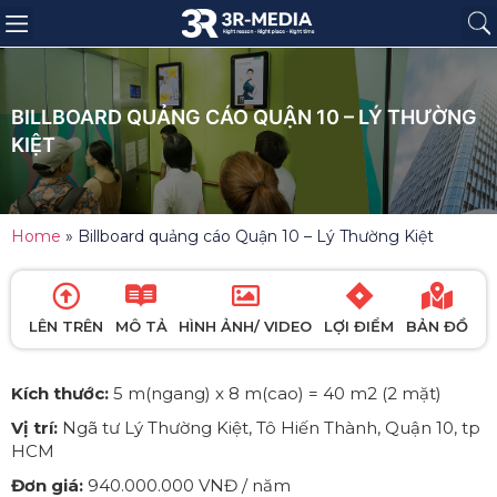
Trang chủ
Giới thiệu
Sản phẩm
Báo giá
Dự án
Tin tức
Liên hệ
BILLBOARD QUẢNG CÁO QUẬN 10 – LÝ THƯỜNG
KIỆT
Home
»
Billboard quảng cáo Quận 10 – Lý Thường Kiệt
LÊN TRÊN
MÔ TẢ
HÌNH ẢNH/ VIDEO
LỢI ĐIỂM
BẢN ĐỒ
Kích thước:
5 m(ngang) x 8 m(cao) = 40 m2 (2 mặt)
Vị trí:
Ngã tư Lý Thường Kiệt, Tô Hiến Thành, Quận 10, tp
HCM
Đơn giá:
940.000.000 VNĐ / năm