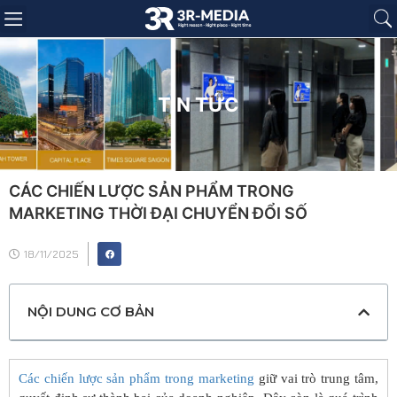
Trang chủ
Giới thiệu
Sản phẩm
Báo giá
Dự án
Tin tức
Liên hệ
TIN TỨC
CÁC CHIẾN LƯỢC SẢN PHẨM TRONG
MARKETING THỜI ĐẠI CHUYỂN ĐỔI SỐ
18/11/2025
NỘI DUNG CƠ BẢN
Các chiến lược sản phẩm trong marketing
giữ vai trò trung tâm,