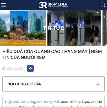
Trang chủ
Giới thiệu
Sản phẩm
Báo giá
Dự án
Tin tức
Liên hệ
TIN TỨC
HIỆU QUẢ CỦA QUẢNG CÁO THANG MÁY | NIỀM
TIN CỦA NGƯỜI XEM
05/11/2025
NỘI DUNG CƠ BẢN
Hiệu quả của quảng cáo thang máy
được đánh giá qua các chỉ