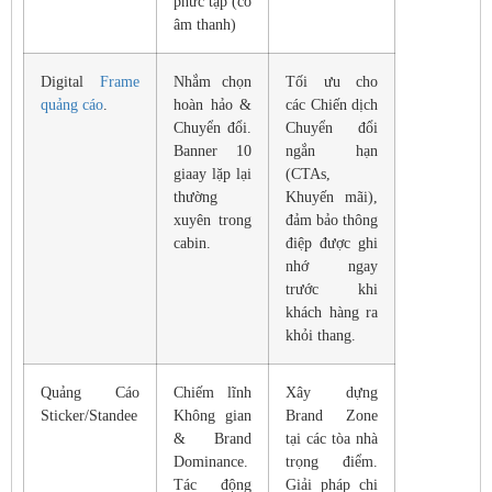
phức tạp (có
âm thanh)
Digital
Frame
Nhắm chọn
Tối ưu cho
quảng cáo
.
hoàn hảo &
các Chiến dịch
Chuyển đổi.
Chuyển đổi
Banner 10
ngắn hạn
giaay lặp lại
(CTAs,
thường
Khuyến mãi),
xuyên trong
đảm bảo thông
cabin.
điệp được ghi
nhớ ngay
trước khi
khách hàng ra
khỏi thang.
Quảng Cáo
Chiếm lĩnh
Xây dựng
Sticker/Standee
Không gian
Brand Zone
& Brand
tại các tòa nhà
Dominance.
trọng điểm.
Tác động
Giải pháp chi