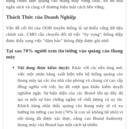
dựng chiến lược quảng cáo thang máy vững chắc, tối ưu hóa
ngân sách và củng cố thương hiệu một cách bền vững.
Thách Thức của Doanh Nghiệp
Vấn đề cốt lõi của OOH truyền thống là sự thiếu vắng dữ liệu
chính xác. CMO cần chuyển đổi từ việc “hy vọng” thông điệp
được thấy sang việc “đảm bảo” thông điệp được ghi nhớ.
Tại sao 70% người xem tin tưởng vào quảng cáo thang
máy
Nội dung được kiểm duyệt:
Khác với các nền tảng mở,
việc một nhãn hàng xuất hiện trên hệ thống quảng cáo
thang máy tại các tòa nhà văn phòng và chung cư cao cấp
đồng nghĩa với việc họ đã vượt qua khâu kiểm duyệt
nghiêm ngặt. Sự hiện diện của các Brand lớn tại đây đã
tạo ra một sự bảo chứng ngầm về chất lượng và uy tín.
Khách hàng nhìn thấy quảng cáo thang máy sẽ có xu
hướng tin tưởng cao hơn (70% là con số không hề nhỏ) vì
nội dung đã được xác thực, nâng cao Brand Authority
thang máy của Brand bạn một cách tự nhiên.