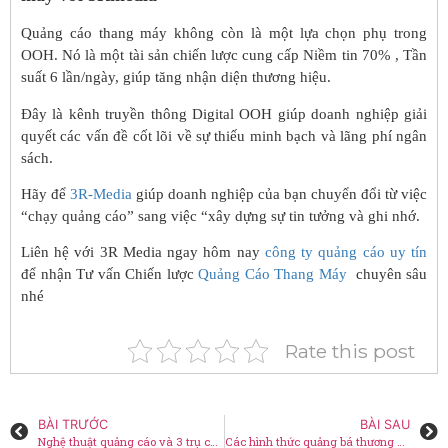
Quảng cáo thang máy không còn là một lựa chọn phụ trong
OOH. Nó là một tài sản chiến lược cung cấp Niềm tin 70% , Tần
suất 6 lần/ngày, giúp tăng nhận diện thương hiệu.
Đây là kênh truyền thông Digital OOH giúp doanh nghiệp giải
quyết các vấn đề cốt lõi về sự thiếu minh bạch và lãng phí ngân
sách.
Hãy để
3R-Media
giúp doanh nghiệp của bạn chuyển đổi từ việc
“chạy quảng cáo” sang việc “xây dựng sự tin tưởng và ghi nhớ.
Liên hệ với 3R Media ngay hôm nay
công ty quảng cáo uy tín
để nhận Tư vấn Chiến lược
Quảng Cáo Thang Máy
chuyên sâu
nhé
Rate this post
BÀI TRƯỚC
BÀI SAU
Nghệ thuật quảng cáo và 3 trụ cột của Marketing
Các hình thức quảng bá thương hiệu trong kỷ nguyênAI