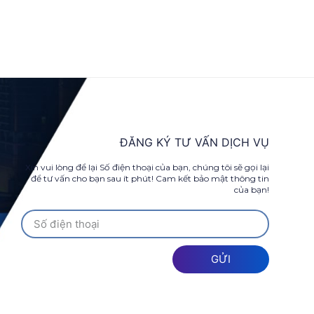
ĐĂNG KÝ TƯ VẤN DỊCH VỤ
Xin vui lòng để lại Số điện thoại của bạn, chúng tôi sẽ gọi lại
để tư vấn cho bạn sau ít phút! Cam kết bảo mật thông tin
của bạn!
GỬI