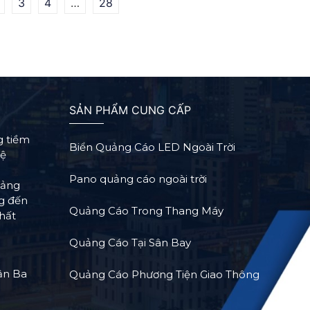
3
4
…
28
SẢN PHẨM CUNG CẤP
g tiềm
Biển Quảng Cáo LED Ngoài Trời
Hệ
Pano quảng cáo ngoài trời
tảng
ng đến
Quảng Cáo Trong Thang Máy
hất
Quảng Cáo Tại Sân Bay
ận Ba
Quảng Cáo Phương Tiện Giao Thông