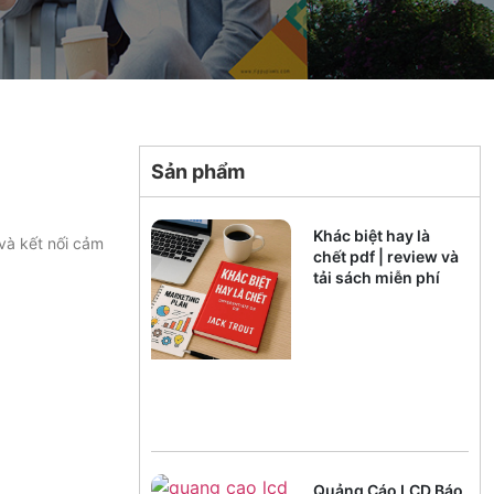
Sản phẩm
Khác biệt hay là
và kết nối cảm
chết pdf | review và
tải sách miễn phí
Quảng Cáo LCD Báo