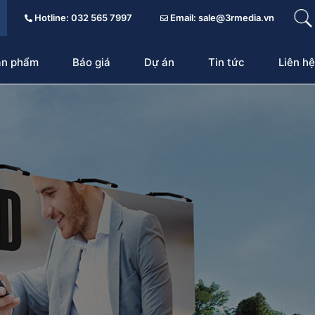
Hotline: 032 565 7997
Email: sale@3rmedia.vn
ản phẩm
Báo giá
Dự án
Tin tức
Liên hệ