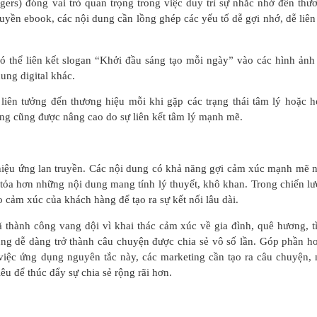
gers) đóng vai trò quan trọng trong việc duy trì sự nhắc nhớ đến thư
ruyền ebook, các nội dung cần lồng ghép các yếu tố dễ gợi nhớ, dễ liên
 thể liên kết slogan “Khởi đầu sáng tạo mỗi ngày” vào các hình ảnh
ung digital khác.
liên tưởng đến thương hiệu mỗi khi gặp các trạng thái tâm lý hoặc h
ệng cũng được nâng cao do sự liên kết tâm lý mạnh mẽ.
 hiệu ứng lan truyền. Các nội dung có khả năng gợi cảm xúc mạnh mẽ 
tỏa hơn những nội dung mang tính lý thuyết, khô khan. Trong chiến lư
cảm xúc của khách hàng để tạo ra sự kết nối lâu dài.
 thành công vang dội vì khai thác cảm xúc về gia đình, quê hương, t
ũng dễ dàng trở thành câu chuyện được chia sẻ vô số lần. Góp phần h
 việc ứng dụng nguyên tắc này, các marketing cần tạo ra câu chuyện, 
 để thúc đẩy sự chia sẻ rộng rãi hơn.