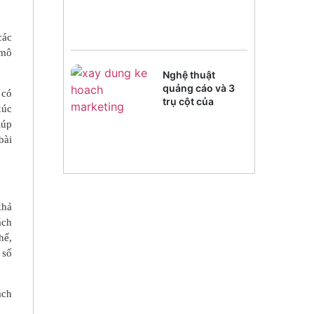
các
 mô
Nghệ thuật
quảng cáo và 3
 có
trụ cột của
xúc
Marketing
iúp
bài
khả
ách
hế,
 số
ách