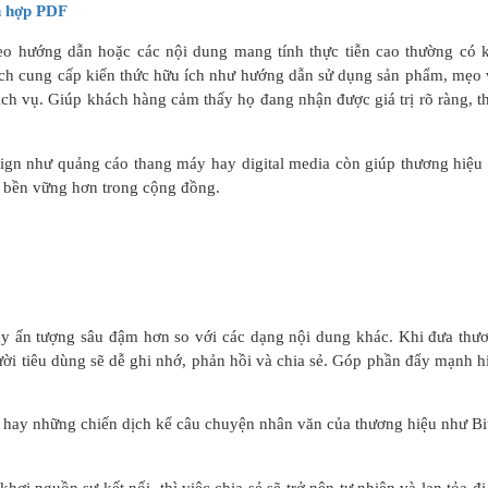
h hợp PDF
ideo hướng dẫn hoặc các nội dung mang tính thực tiễn cao thường có 
 dịch cung cấp kiến thức hữu ích như hướng dẫn sử dụng sản phẩm, mẹo 
ch vụ. Giúp khách hàng cảm thấy họ đang nhận được giá trị rõ ràng, t
ign như quảng cáo thang máy hay digital media còn giúp thương hiệu 
ền bền vững hơn trong cộng đồng.
gây ấn tượng sâu đậm hơn so với các dạng nội dung khác. Khi đưa thư
i tiêu dùng sẽ dễ ghi nhớ, phản hồi và chia sẻ. Góp phần đẩy mạnh h
 hay những chiến dịch kể câu chuyện nhân văn của thương hiệu như Bit
i nguồn sự kết nối, thì việc chia sẻ sẽ trở nên tự nhiên và lan tỏa đi