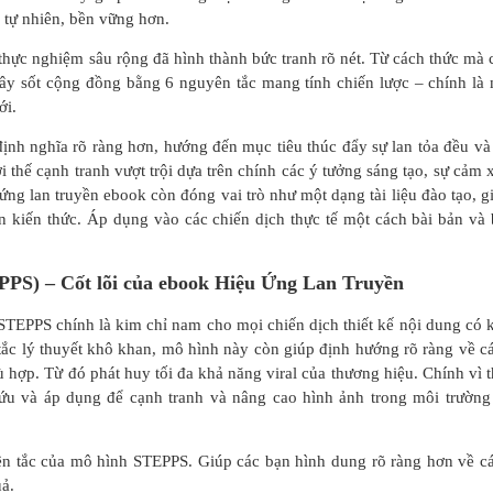
 tự nhiên, bền vững hơn.
 thực nghiệm sâu rộng đã hình thành bức tranh rõ nét. Từ cách thức mà 
gây sốt cộng đồng bằng 6 nguyên tắc mang tính chiến lược – chính là
ới.
ịnh nghĩa rõ ràng hơn, hướng đến mục tiêu thúc đẩy sự lan tỏa đều và
 thế cạnh tranh vượt trội dựa trên chính các ý tưởng sáng tạo, sự cảm 
ứng lan truyền ebook còn đóng vai trò như một dạng tài liệu đào tạo, g
n kiến thức. Áp dụng vào các chiến dịch thực tế một cách bài bản và 
EPPS) – Cốt lõi của ebook Hiệu Ứng Lan Truyền
STEPPS chính là kim chỉ nam cho mọi chiến dịch thiết kế nội dung có 
ắc lý thuyết khô khan, mô hình này còn giúp định hướng rõ ràng về c
ù hợp. Từ đó phát huy tối đa khả năng viral của thương hiệu. Chính vì t
ứu và áp dụng để cạnh tranh và nâng cao hình ảnh trong môi trường
yên tắc của mô hình STEPPS. Giúp các bạn hình dung rõ ràng hơn về c
uả.