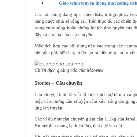
Giáo trình truyền thông marketing tíc
Các nội dung dạng tips, checklists, infographic, v
năng được chia sẻ rộng rãi. Trên thực tế, các chiến
trong cuộc sống hoặc những lợi ích độc quyền của dị
đẩy sự lan tỏa của câu chuyện.
Việc tích hợp các nội dung này vào trong các campa
nên gần gũi, hữu ích, từ đó tạo ra hiệu ứng lan truy
Chiến dịch quảng cáo của Moovtek
Stories – Câu chuyện
Câu chuyện luôn là yếu tố kích thích sự tò mò và 
hiệu vào những câu chuyện cảm xúc, sống động, ngườ
ứng lan truyền.
Các ví dụ như câu chuyện giảm cân 111kg của Jared,
Hunter đều mang lại hiệu ứng tích cực lâu dài.
Khi nội dung thành công có khả năng kéo cảm xúc, khơ