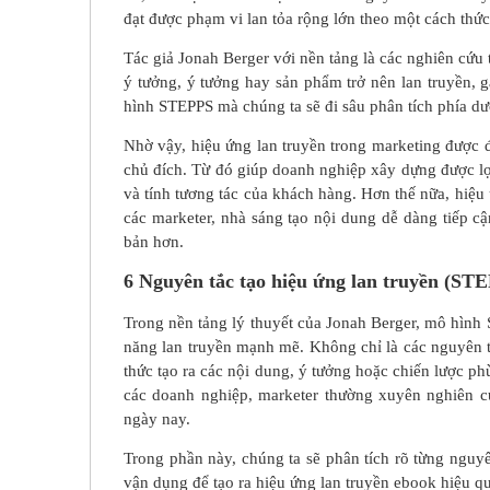
đạt được phạm vi lan tỏa rộng lớn theo một cách thức
Tác giả Jonah Berger với nền tảng là các nghiên cứu
ý tưởng, ý tưởng hay sản phẩm trở nên lan truyền, 
hình STEPPS mà chúng ta sẽ đi sâu phân tích phía dư
Nhờ vậy, hiệu ứng lan truyền trong marketing được đ
chủ đích. Từ đó giúp doanh nghiệp xây dựng được lợi
và tính tương tác của khách hàng. Hơn thế nữa, hiệu 
các marketer, nhà sáng tạo nội dung dễ dàng tiếp cậ
bản hơn.
6 Nguyên tắc tạo hiệu ứng lan truyền (ST
Trong nền tảng lý thuyết của Jonah Berger, mô hình 
năng lan truyền mạnh mẽ. Không chỉ là các nguyên t
thức tạo ra các nội dung, ý tưởng hoặc chiến lược ph
các doanh nghiệp, marketer thường xuyên nghiên c
ngày nay.
Trong phần này, chúng ta sẽ phân tích rõ từng ngu
vận dụng để tạo ra hiệu ứng lan truyền ebook hiệu q