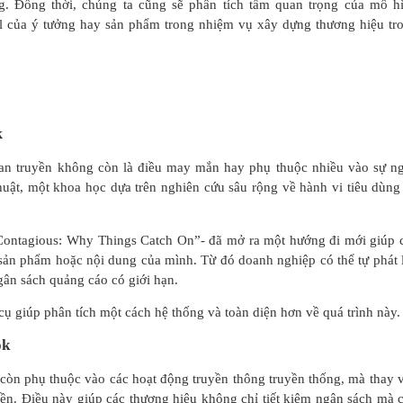
g. Đồng thời, chúng ta cũng sẽ phân tích tầm quan trọng của mô h
ral của ý tưởng hay sản phẩm trong nhiệm vụ xây dựng thương hiệu tr
k
 lan truyền không còn là điều may mắn hay phụ thuộc nhiều vào sự n
huật, một khoa học dựa trên nghiên cứu sâu rộng về hành vi tiêu dùng
“Contagious: Why Things Catch On”- đã mở ra một hướng đi mới giúp 
 sản phẩm hoặc nội dung của mình. Từ đó doanh nghiệp có thể tự phát 
ân sách quảng cáo có giới hạn.
cụ giúp phân tích một cách hệ thống và toàn diện hơn về quá trình này.
ok
còn phụ thuộc vào các hoạt động truyền thông truyền thống, mà thay 
uyền. Điều này giúp các thương hiệu không chỉ tiết kiệm ngân sách mà 