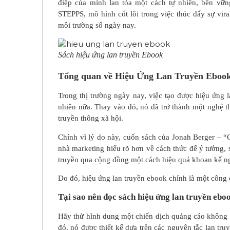
điệp của mình lan tỏa một cách tự nhiên, bền vữn
STEPPS, mô hình cốt lõi trong việc thúc đẩy sự vi
môi trường số ngày nay.
Sách hiệu ứng lan truyền Ebook
Tổng quan về Hiệu Ứng Lan Truyền Eboo
Trong thị trường ngày nay, việc tạo được hiệu ứng
nhiên nữa. Thay vào đó, nó đã trở thành một nghệ t
truyền thông xã hội.
Chính vì lý do này, cuốn sách của Jonah Berger – 
nhà marketing hiểu rõ hơn về cách thức để ý tưởng,
truyền qua cộng đồng một cách hiệu quả khoan kể ng
Do đó, hiệu ứng lan truyền ebook chính là một công 
Tại sao nên đọc sách hiệu ứng lan truyền ebo
Hãy thử hình dung một chiến dịch quảng cáo không 
đó, nó được thiết kế dựa trên các nguyên tắc lan tr