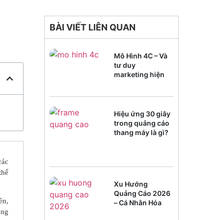
BÀI VIẾT LIÊN QUAN
Mô Hình 4C – Và
tư duy
marketing hiện
đại
Hiệu ứng 30 giây
trong quảng cáo
thang máy là gì?
các
thể
Xu Hướng
Quảng Cáo 2026
ền,
– Cá Nhân Hóa
Trải Nghiệm
ông