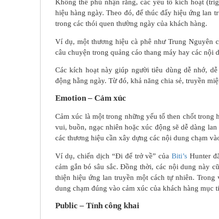
Không thể phủ nhận rằng, các yếu tố kích hoạt (trig
hiệu hàng ngày. Theo đó, để thúc đẩy hiệu ứng lan t
trong các thói quen thường ngày của khách hàng.
Ví dụ, một thương hiệu cà phê như Trung Nguyên có
câu chuyện trong quảng cáo thang máy hay các nội d
Các kích hoạt này giúp người tiêu dùng dễ nhớ, dễ 
động hằng ngày. Từ đó, khả năng chia sẻ, truyền mi
Emotion – Cảm xúc
Cảm xúc là một trong những yếu tố then chốt trong
vui, buồn, ngạc nhiên hoặc xúc động sẽ dễ dàng lan 
các thương hiệu cần xây dựng các nội dung chạm vào 
Ví dụ, chiến dịch “Đi để trở về” của
Biti’s
Hunter đã
cảm gắn bó sâu sắc. Đồng thời, các nội dung này c
thiện hiệu ứng lan truyền một cách tự nhiên. Trong
dung chạm đúng vào cảm xúc của khách hàng mục tiêu
Public – Tính công khai