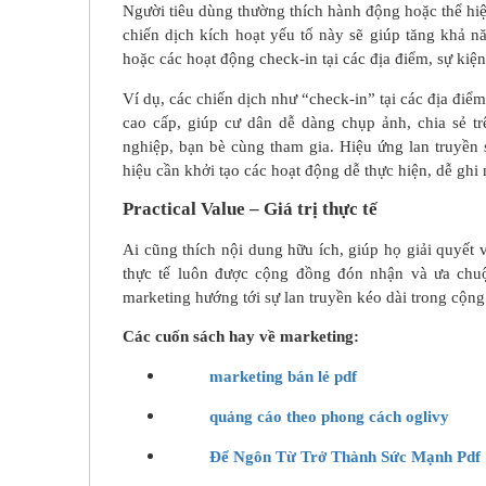
Người tiêu dùng thường thích hành động hoặc thể hiệ
chiến dịch kích hoạt yếu tố này sẽ giúp tăng khả nă
hoặc các hoạt động check-in tại các địa điểm, sự kiệ
Ví dụ, các chiến dịch như “check-in” tại các địa đi
cao cấp, giúp cư dân dễ dàng chụp ảnh, chia sẻ 
nghiệp, bạn bè cùng tham gia. Hiệu ứng lan truyền 
hiệu cần khởi tạo các hoạt động dễ thực hiện, dễ ghi
Practical Value – Giá trị thực tế
Ai cũng thích nội dung hữu ích, giúp họ giải quyết 
thực tế luôn được cộng đồng đón nhận và ưa chuộ
marketing hướng tới sự lan truyền kéo dài trong cộn
Các cuốn sách hay về marketing:
marketing bán lẻ pdf
quảng cáo theo phong cách oglivy
Để Ngôn Từ Trở Thành Sức Mạnh Pdf