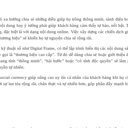
có xu hướng chia sẻ những điều giúp họ trông thông minh, sành điệu h
 nội dung hay ý tưởng phải giúp khách hàng cảm thấy tự hào, nổi bật. 
, đặc biệt là với dạng nội dung online. Việc xây dựng các chiến dịch g
ương hiệu” sẽ khiến họ tự nguyện chia sẻ rộng rãi.
kỹ thuật số như Digital Frame, có thể lập trình hiển thị các nội dung s
gọi là “thương hiệu cao cấp”. Từ đó dễ dàng chia sẻ hoặc giới thiệu 
ang tính “thông minh”, “hài hước” hoặc “có tính độc quyền” sẽ làm 
ruyền tự nhiên.
social currency giúp nâng cao uy tín cá nhân của khách hàng khi họ c
i sự lan tỏa rộng rãi, chân thực và tự nhiên hơn, góp phần đẩy mạnh h