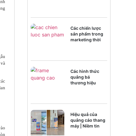
ình
ong
Các chiến lược
sản phẩm trong
marketing thời
đại chuyển đổi
số
gẫu
 và
Các hình thức
quảng bá
các
thương hiệu
lan
trong kỷ
nguyênAI
Hiệu quả của
quảng cáo thang
máy | Niềm tin
vào
của người xem
còn