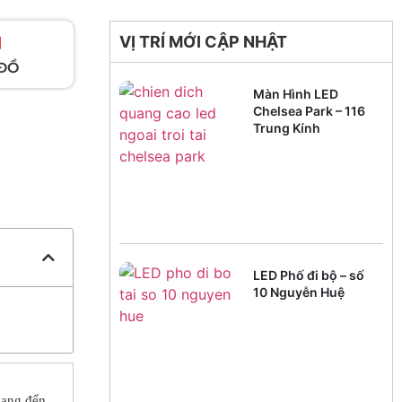
VỊ TRÍ MỚI CẬP NHẬT
ĐỒ
Màn Hình LED
Chelsea Park – 116
Trung Kính
LED Phố đi bộ – số
10 Nguyễn Huệ
mang đến