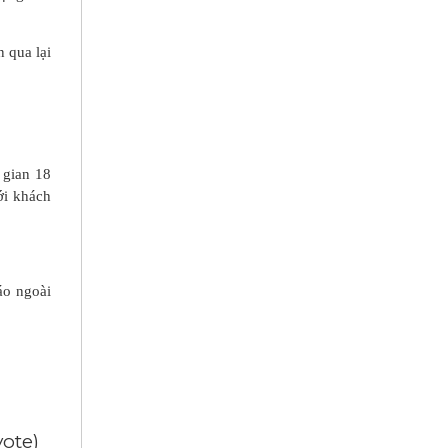
 qua lại
 gian 18
ới khách
áo ngoài
 vote)