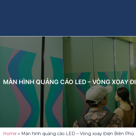
MÀN HÌNH QUẢNG CÁO LED – VÒNG XOAY ĐI
Home
»
Màn hình quảng cáo LED – Vòng xoay Điện Biên Phủ