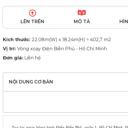
LÊN TRÊN
MÔ TẢ
HÌN
Kích thước:
22.08m(W) x 18.24m(H) = 402,7 m2
Vị trí:
Vòng xoay Điện Biên Phủ - Hồ Chí Minh
Đơn giá:
Liên hệ
NỘI DUNG CƠ BẢN
Tọa lạc ngay bùng binh Điện Biên Phủ, quận 1, Hồ Chí Minh. Đó