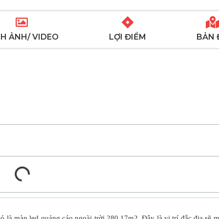
H ẢNH/ VIDEO
LỢI ĐIỂM
BẢN 
 là màn led quảng cáo ngoài trời 280.17m2. Đây là vị trí đắc địa sẽ 