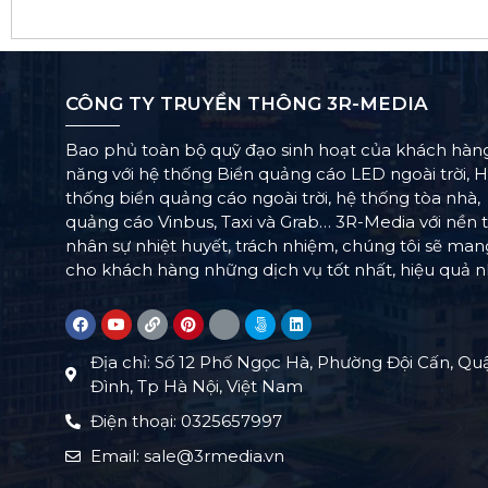
CÔNG TY TRUYỀN THÔNG 3R-MEDIA
Bao phủ toàn bộ quỹ đạo sinh hoạt của khách hàn
năng với hệ thống Biển quảng cáo LED ngoài trời, 
thống biển quảng cáo ngoài trời, hệ thống tòa nhà,
quảng cáo Vinbus, Taxi và Grab… 3R-Media với nền 
nhân sự nhiệt huyết, trách nhiệm, chúng tôi sẽ ma
cho khách hàng những dịch vụ tốt nhất, hiệu quả n
Địa chỉ: Số 12 Phố Ngọc Hà, Phường Đội Cấn, Qu
Đình, Tp Hà Nội, Việt Nam
Điện thoại: 0325657997
Email: sale@3rmedia.vn