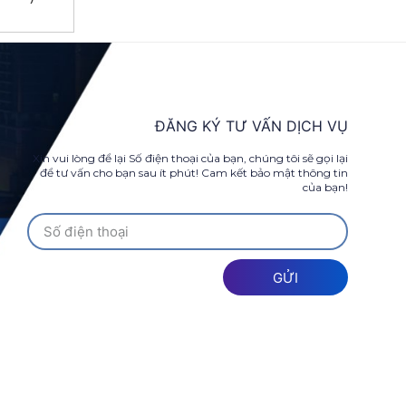
ĐĂNG KÝ TƯ VẤN DỊCH VỤ
Xin vui lòng để lại Số điện thoại của bạn, chúng tôi sẽ gọi lại
để tư vấn cho bạn sau ít phút! Cam kết bảo mật thông tin
của bạn!
GỬI