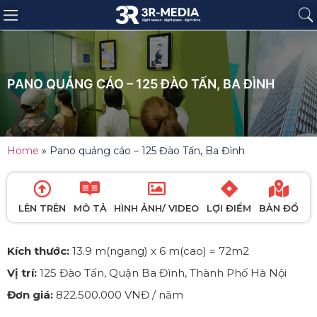
Trang chủ
Giới thiệu
Sản phẩm
Báo giá
Dự án
Tin tức
Liên hệ
PANO QUẢNG CÁO – 125 ĐÀO TẤN, BA ĐÌNH
Home
»
Pano quảng cáo – 125 Đào Tấn, Ba Đình
LÊN TRÊN
MÔ TẢ
HÌNH ẢNH/ VIDEO
LỢI ĐIỂM
BẢN ĐỒ
Kích thước:
13.9 m(ngang) x 6 m(cao) = 72m2
Vị trí:
125 Đào Tấn, Quận Ba Đình, Thành Phố Hà Nội
Đơn giá:
822.500.000 VNĐ / năm