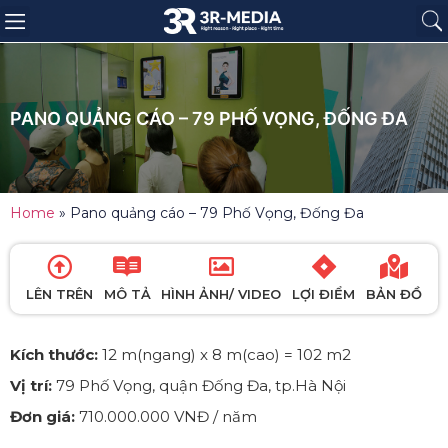
Trang chủ
Giới thiệu
Sản phẩm
Báo giá
Dự án
Tin tức
Liên hệ
PANO QUẢNG CÁO – 79 PHỐ VỌNG, ĐỐNG ĐA
Home
»
Pano quảng cáo – 79 Phố Vọng, Đống Đa
LÊN TRÊN
MÔ TẢ
HÌNH ẢNH/ VIDEO
LỢI ĐIỂM
BẢN ĐỒ
Kích thước:
12 m(ngang) x 8 m(cao) = 102 m2
Vị trí:
79 Phố Vọng, quận Đống Đa, tp.Hà Nội
Đơn giá:
710.000.000 VNĐ / năm