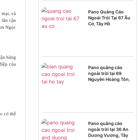
Pano Quảng Cáo
 mại, và
Ngoài Trời Tại 67 Âu
 lân cận
Cơ, Tây Hồ
hạm Ngọc
cận hàng
điệp của
Pano quảng cáo
ngoài trời tại 69
Nguyễn Hoàng Tôn,
Tây Hồ
c có thể
Pano quảng cáo
ngoài trời tại 36 An
Dương Vương, Tây