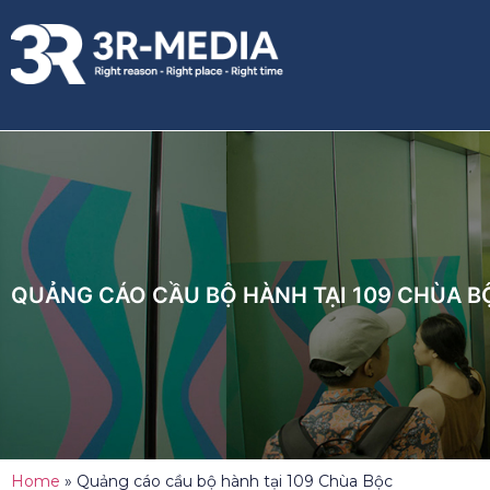
QUẢNG CÁO CẦU BỘ HÀNH TẠI 109 CHÙA B
Home
»
Quảng cáo cầu bộ hành tại 109 Chùa Bộc