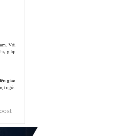
Nam. Với
ớn, giúp
iện giao
mọi ngóc
 post