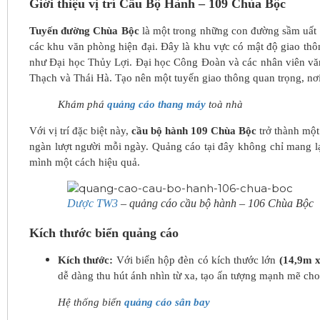
Giới thiệu vị trí Cầu Bộ Hành – 109 Chùa Bộc
Tuyến đường Chùa Bộc
là một trong những con đường sầm uất n
các khu văn phòng hiện đại. Đây là khu vực có mật độ giao thông
như Đại học Thủy Lợi. Đại học Công Đoàn và các nhân viên vă
Thạch và Thái Hà. Tạo nên một tuyến giao thông quan trọng, nơ
Khám phá
quảng cáo thang máy
toà nhà
Với vị trí đặc biệt này,
cầu bộ hành 109 Chùa Bộc
trở thành một
ngàn lượt người mỗi ngày. Quảng cáo tại đây không chỉ mang lạ
mình một cách hiệu quả.
Dược TW3
– quảng cáo cầu bộ hành – 106 Chùa Bộc
Kích thước biển quảng cáo
Kích thước:
Với biển hộp đèn có kích thước lớn
(14,9m x
dễ dàng thu hút ánh nhìn từ xa, tạo ấn tượng mạnh mẽ cho
Hệ thống biển
quảng cáo sân bay