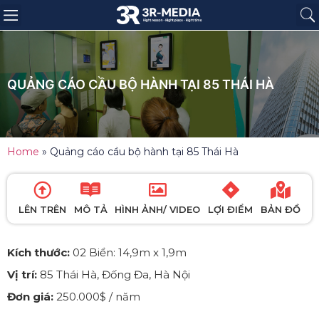
Trang chủ
Giới thiệu
Sản phẩm
Báo giá
Dự án
Tin tức
Liên hệ
QUẢNG CÁO CẦU BỘ HÀNH TẠI 85 THÁI HÀ
Home
»
Quảng cáo cầu bộ hành tại 85 Thái Hà
LÊN TRÊN
MÔ TẢ
HÌNH ẢNH/ VIDEO
LỢI ĐIỂM
BẢN ĐỒ
Kích thước:
02 Biển: 14,9m x 1,9m
Vị trí:
85 Thái Hà, Đống Đa, Hà Nội
Đơn giá:
250.000$ / năm