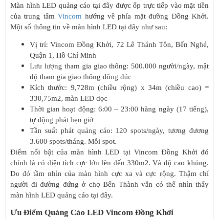
Màn hình LED quảng cáo tại đây được ốp trực tiếp vào mặt tiền
của trung tâm
Vincom
hướng về phía mặt đường Đồng Khởi.
Một số thông tin về màn hình LED tại đây như sau:
Vị trí: Vincom Đồng Khởi, 72 Lê Thánh Tôn, Bến Nghé,
Quận 1, Hồ Chí Minh
Lưu lượng tham gia giao thông: 500.000 người/ngày, mật
độ tham gia giao thông đông đúc
Kích thước: 9,728m (chiều rộng) x 34m (chiều cao) =
330,75m2, màn LED dọc
Thời gian hoạt động: 6:00 – 23:00 hàng ngày (17 tiếng),
tự động phát hẹn giờ
Tần suất phát quảng cáo: 120 spots/ngày, tương đương
3.600 spots/tháng. Mỗi spot.
Điểm nổi bật của màn hình LED tại Vincom Đồng Khởi đó
chính là có diện tích cực lớn lên đến 330m2. Và độ cao khủng.
Do đó tầm nhìn của màn hình cực xa và cực rộng. Thậm chí
người đi đường đứng ở chợ Bến Thành vẫn có thể nhìn thấy
màn hình LED quảng cáo tại đây.
Ưu Điểm Quảng Cáo LED Vincom Đồng Khởi