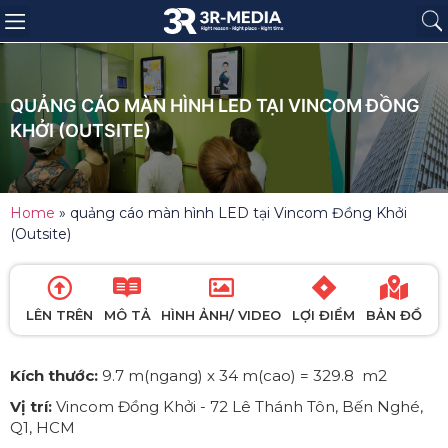
Trang chủ
Giới thiệu
Sản phẩm
Báo giá
Dự án
Tin tức
Liên hệ
QUẢNG CÁO MÀN HÌNH LED TẠI VINCOM ĐỒNG
KHỞI (OUTSITE)
Home
»
quảng cáo màn hình LED tại Vincom Đồng Khởi
(Outsite)
LÊN TRÊN
MÔ TẢ
HÌNH ẢNH/ VIDEO
LỢI ĐIỂM
BẢN ĐỒ
Kích thước:
9.7 m(ngang) x 34 m(cao) = 329.8 m2
Vị trí:
Vincom Đồng Khởi - 72 Lê Thánh Tôn, Bến Nghé,
Q1, HCM