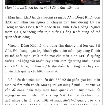
Màn hình LED tọa lạc tại vị trí đông đúc, sầm uất
– Màn hình LED tại đây hướng ra mặt đường Đồng Khởi, đón
được ánh nhìn của người di chuyển trên trục đường Lý Tự
Trọng rẽ vào Đồng Khởi hoặc đi ra Đinh Tiên Hoàng. Người
tham gia giao thông trên trục đường Đồng Khởi cũng có thể
quan sát dễ dàng.
– Vincom Đồng Khởi là khu trung tâm thương mại lớn của Sài
Gòn. Đón hàng ngàn lượt khách ghé thăm mỗi ngày cũng là một
lợi thế nhất định. Phía trước mặt của màn hình LED là quảng
trường khá rộng với nhiều cây xanh. Nơi tập trung nhiều người
vui chơi, đi bộ,… Thực sự là địa điểm lý tưởng để chạy các
chiến dịch quảng cáo hiệu quả nhất.
– Với diện tích màn hình lên đến 330m2 độ phân giải lớn, màn
hình có tầm nhìn xa tốt. Mọi người khi đứng ở nhiều khu vực xa
vẫn dễ dàng nhìn thấy màn hình quảng cáo. Tuy nhiên, bề
ngang của màn hình LED khá hẹp. Việc kéo dài về chiều dọc
quá nhiều dẫn tới việc thiết kế maquette/TVC quảng cáo khá