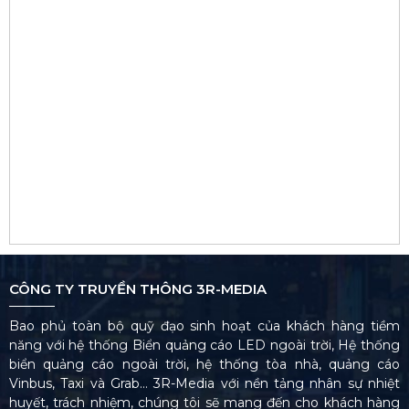
CÔNG TY TRUYỀN THÔNG 3R-MEDIA
Bao phủ toàn bộ quỹ đạo sinh hoạt của khách hàng tiềm
năng với hệ thống Biển quảng cáo LED ngoài trời, Hệ thống
biển quảng cáo ngoài trời, hệ thống tòa nhà, quảng cáo
Vinbus, Taxi và Grab… 3R-Media với nền tảng nhân sự nhiệt
huyết, trách nhiệm, chúng tôi sẽ mang đến cho khách hàng