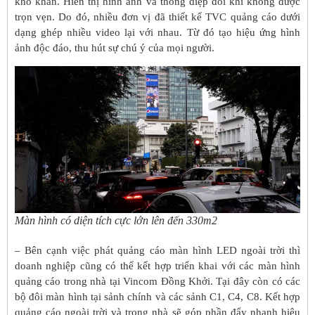
khó khăn. Hiển thị hình ảnh và thông điệp đôi khi không được
trọn vẹn. Do đó, nhiều đơn vị đã thiết kế TVC quảng cáo dưới
dạng ghép nhiều video lại với nhau. Từ đó tạo hiệu ứng hình
ảnh độc đáo, thu hút sự chú ý của mọi người.
Màn hình có diện tích cực lớn lên đến 330m2
– Bên cạnh việc phát quảng cáo màn hình LED ngoài trời thì
doanh nghiệp cũng có thể kết hợp triển khai với các màn hình
quảng cáo trong nhà tại Vincom Đồng Khởi. Tại đây còn có các
bộ đôi màn hình tại sảnh chính và các sảnh C1, C4, C8. Kết hợp
quảng cáo ngoài trời và trong nhà sẽ góp phần đẩy nhanh hiệu