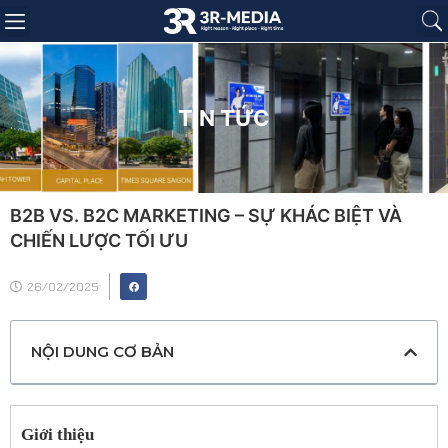
Trang chủ
Giới thiệu
Sản phẩm
Báo giá
Dự án
Tin tức
Liên hệ
TIN TỨC
B2B VS. B2C MARKETING – SỰ KHÁC BIỆT VÀ
CHIẾN LƯỢC TỐI ƯU
26/02/2025
NỘI DUNG CƠ BẢN
Giới thiệu