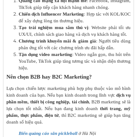
Quảng cáo mạng xã hội mạnh mẽ
: Facebook, Instagram,
TikTok giúp tiếp cận khách hàng nhanh chóng.
Chiến dịch Influencer Marketing
: Hợp tác với KOL/KOC
để xây dựng lòng tin thương hiệu.
Tạo trải nghiệm mua sắm thú vị
: Website phải tối ưu
UX/UI, chính sách giao hàng và dịch vụ khách hàng tốt.
Chương trình khuyến mãi & giảm giá
: Người tiêu dùng
phản ứng tốt với các chương trình ưu đãi hấp dẫn.
Tận dụng video marketing
: Video ngắn gọn, thu hút trên
YouTube, TikTok giúp tăng tương tác và nhận diện thương
hiệu.
Nên chọn B2B hay B2C Marketing?
Lựa chọn chiến lược marketing phù hợp phụ thuộc vào mô hình
kinh doanh của bạn. Nếu bạn kinh doanh trong lĩnh vực
dịch vụ
phần mềm, thiết bị công nghiệp, tài chính
, B2B marketing sẽ là
lựa chọn tốt nhất. Nếu bạn đang kinh doanh
thời trang, mỹ
phẩm, thực phẩm, điện tử
, thì B2C marketing sẽ giúp bạn tăng
doanh số hiệu quả.
Biển quảng cáo sân pickleball
ở Hà Nội