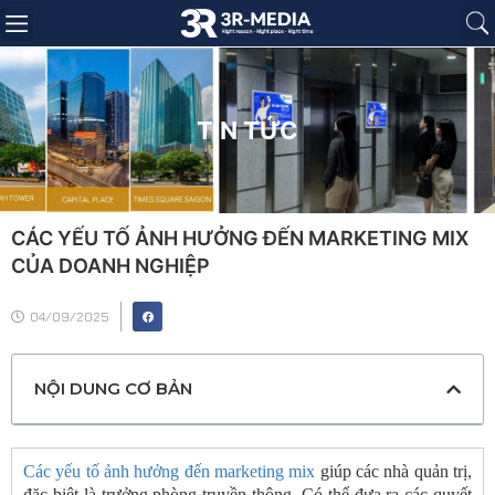
Trang chủ
Giới thiệu
Sản phẩm
Báo giá
Dự án
Tin tức
Liên hệ
TIN TỨC
CÁC YẾU TỐ ẢNH HƯỞNG ĐẾN MARKETING MIX
CỦA DOANH NGHIỆP
04/09/2025
NỘI DUNG CƠ BẢN
Các yếu tố ảnh hưởng đến marketing mix
giúp các nhà quản trị,
đặc biệt là trưởng phòng truyền thông. Có thể đưa ra các quyết