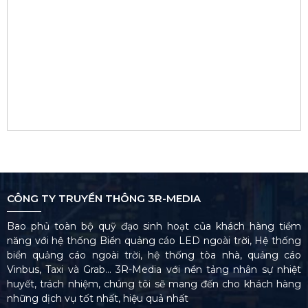
CÔNG TY TRUYỀN THÔNG 3R-MEDIA
Bao phủ toàn bộ quỹ đạo sinh hoạt của khách hàng tiềm
năng với hệ thống Biển quảng cáo LED ngoài trời, Hệ thống
biển quảng cáo ngoài trời, hệ thống tòa nhà, quảng cáo
Vinbus, Taxi và Grab… 3R-Media với nền tảng nhân sự nhiệt
huyết, trách nhiệm, chúng tôi sẽ mang đến cho khách hàng
những dịch vụ tốt nhất, hiệu quả nhất