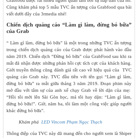
Grabfood được rất nhiều người quan tâm bởi sự hấp dẫn của nó.
Cùng khám phá top 5 mẫu TVC ấn tượng của Grabfood qua bài
viết dưới đây của 3rmedia nhé!
Chiến dịch quảng cáo “Làm gì làm, đừng bỏ bữa”
của Grab
“ Làm gì làm, đừng bỏ bữa” là một trong những TVC ấn tượng
trong chiến dịch quảng cáo của Grab được phát hành vào đầu
năm 2019. Chiến dịch “Đừng bỏ bữa” của GrabFood sau khi ra
mắt đã nhận được những phản hồi cực tích cực của khách hàng.
Giới truyền thông cũng đánh giá rất cao về hiệu quả của TVC
quảng cáo Grab này. TVC đầu tiên với tên gọi “Làm gì làm,
đừng bỏ bữa” ra mắt giữa tháng 3 năm 2019. Đoạn phim này
mở đầu với tâm sự của anh xế chạy Grab về lời dặn của mẹ:
“Hồi tôi mới lên Sài Gòn học, má tôi hay dặn: “Làm gì làm,
đừng bỏ bữa!”. Giờ, năm ba, tôi làm một công việc giúp người
khác đừng bỏ bữa”.
Khám phá
LED Vincom Phạm Ngọc Thạch
Thông điệp của TVC này đã mang đến cho người xem là Shiper