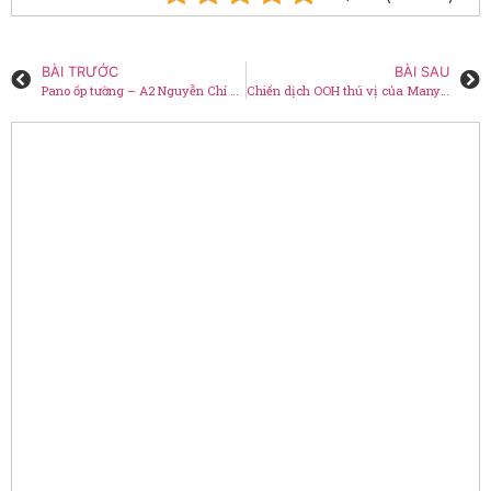
BÀI TRƯỚC
BÀI SAU
Pano ốp tường – A2 Nguyễn Chí Thanh, Ba Đình
Chiến dịch OOH thú vị của ManyPets Insurance