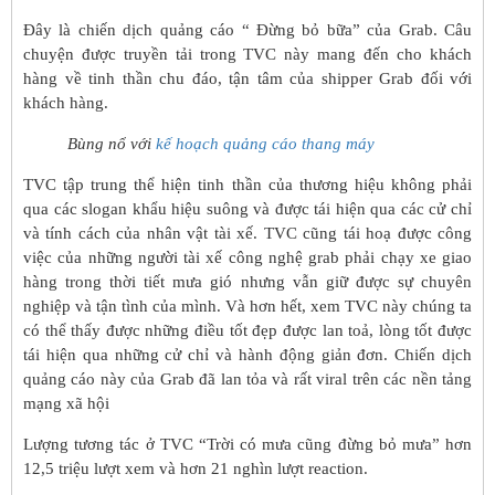
Đây là chiến dịch quảng cáo “ Đừng bỏ bữa” của Grab. Câu
chuyện được truyền tải trong TVC này mang đến cho khách
hàng về tinh thần chu đáo, tận tâm của shipper Grab đối với
khách hàng.
Bùng nổ với
kế hoạch quảng cáo thang máy
TVC tập trung thể hiện tinh thần của thương hiệu không phải
qua các slogan khẩu hiệu suông và được tái hiện qua các cử chỉ
và tính cách của nhân vật tài xế. TVC cũng tái hoạ được công
việc của những người tài xế công nghệ grab phải chạy xe giao
hàng trong thời tiết mưa gió nhưng vẫn giữ được sự chuyên
nghiệp và tận tình của mình. Và hơn hết, xem TVC này chúng ta
có thể thấy được những điều tốt đẹp được lan toả, lòng tốt được
tái hiện qua những cử chỉ và hành động giản đơn. Chiến dịch
quảng cáo này của Grab đã lan tỏa và rất viral trên các nền tảng
mạng xã hội
Lượng tương tác ở TVC “Trời có mưa cũng đừng bỏ mưa” hơn
12,5 triệu lượt xem và hơn 21 nghìn lượt reaction.