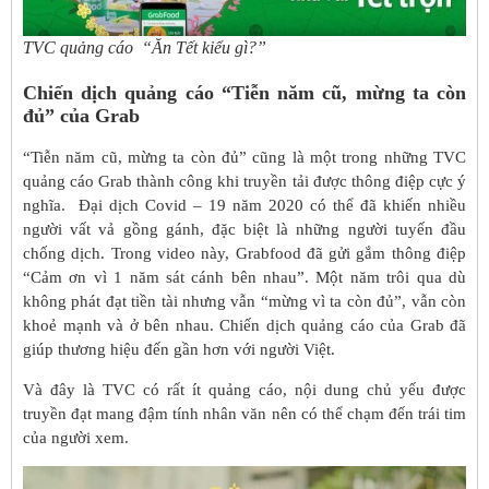
TVC quảng cáo “Ăn Tết kiểu gì?”
Chiến dịch quảng cáo “Tiễn năm cũ, mừng ta còn
đủ” của Grab
“Tiễn năm cũ, mừng ta còn đủ” cũng là một trong những TVC
quảng cáo Grab thành công khi truyền tải được thông điệp cực ý
nghĩa. Đại dịch Covid – 19 năm 2020 có thể đã khiến nhiều
người vất vả gồng gánh, đặc biệt là những người tuyến đầu
chống dịch. Trong video này, Grabfood đã gửi gắm thông điệp
“Cảm ơn vì 1 năm sát cánh bên nhau”. Một năm trôi qua dù
không phát đạt tiền tài nhưng vẫn “mừng vì ta còn đủ”, vẫn còn
khoẻ mạnh và ở bên nhau. Chiến dịch quảng cáo của Grab đã
giúp thương hiệu đến gần hơn với người Việt.
Và đây là TVC có rất ít quảng cáo, nội dung chủ yếu được
truyền đạt mang đậm tính nhân văn nên có thể chạm đến trái tim
của người xem.