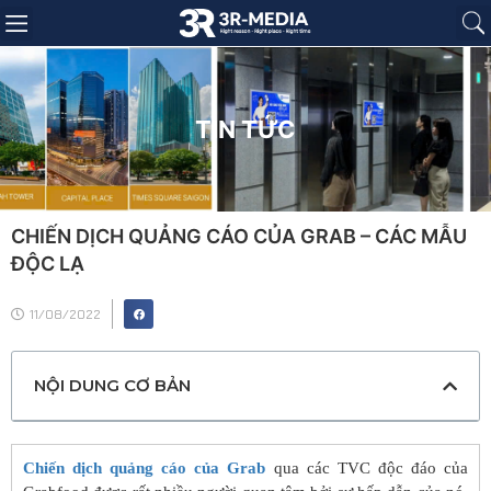
Trang chủ
Giới thiệu
Sản phẩm
Báo giá
Dự án
Tin tức
Liên hệ
TIN TỨC
CHIẾN DỊCH QUẢNG CÁO CỦA GRAB – CÁC MẪU
ĐỘC LẠ
11/08/2022
NỘI DUNG CƠ BẢN
Chiến dịch quảng cáo của Grab
qua các TVC độc đáo của