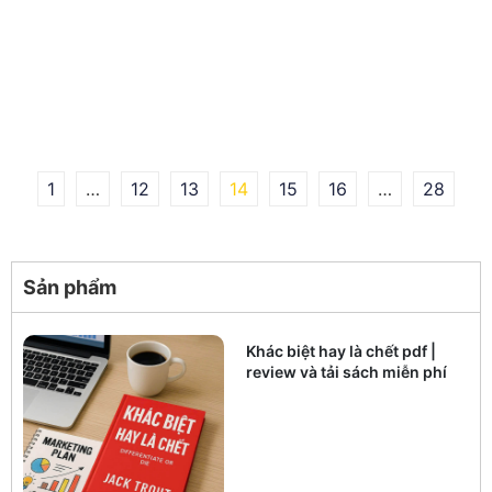
1
…
12
13
14
15
16
…
28
Sản phẩm
Khác biệt hay là chết pdf |
review và tải sách miễn phí