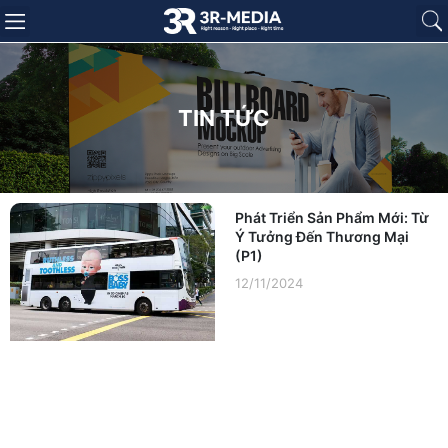
Trang chủ
Giới thiệu
Sản phẩm
Báo giá
Dự án
Tin tức
Liên hệ
TIN TỨC
Phát Triển Sản Phẩm Mới: Từ
Ý Tưởng Đến Thương Mại
(P1)
12/11/2024