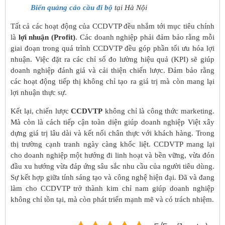
Biển quảng cáo cầu đi bộ
tại Hà Nội
Tất cả các hoạt động của CCDVTP đều nhắm tới mục tiêu chính
là
lợi nhuận (Profit)
. Các doanh nghiệp phải đảm bảo rằng mỗi
giai đoạn trong quá trình CCDVTP đều góp phần tối ưu hóa lợi
nhuận. Việc đặt ra các chỉ số đo lường hiệu quả (KPI) sẽ giúp
doanh nghiệp đánh giá và cải thiện chiến lược. Đảm bảo rằng
các hoạt động tiếp thị không chỉ tạo ra giá trị mà còn mang lại
lợi nhuận thực sự.
Kết lại, chiến lược
CCDVTP
không chỉ là công thức marketing.
Mà còn là cách tiếp cận toàn diện giúp doanh nghiệp Việt xây
dựng giá trị lâu dài và kết nối chân thực với khách hàng. Trong
thị trường cạnh tranh ngày càng khốc liệt. CCDVTP mang lại
cho doanh nghiệp một hướng đi linh hoạt và bền vững, vừa đón
đầu xu hướng vừa đáp ứng sâu sắc nhu cầu của người tiêu dùng.
Sự kết hợp giữa tính sáng tạo và công nghệ hiện đại. Đã và đang
làm cho CCDVTP trở thành kim chỉ nam giúp doanh nghiệp
không chỉ tồn tại, mà còn phát triển mạnh mẽ và có trách nhiệm.