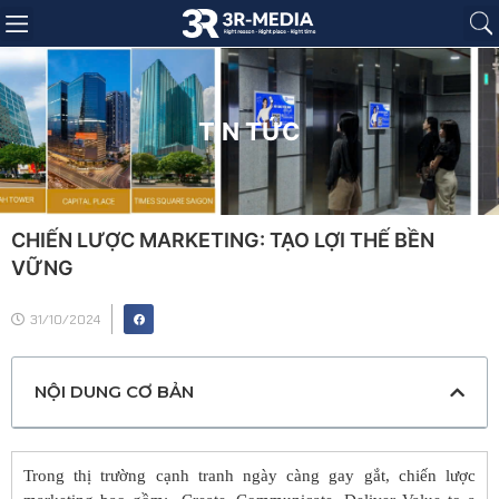
Trang chủ
Giới thiệu
Sản phẩm
Báo giá
Dự án
Tin tức
Liên hệ
TIN TỨC
CHIẾN LƯỢC MARKETING: TẠO LỢI THẾ BỀN
VỮNG
31/10/2024
NỘI DUNG CƠ BẢN
Trong thị trường cạnh tranh ngày càng gay gắt, chiến lược