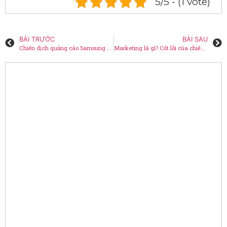
5/5 - (1 vote)
BÀI TRƯỚC
BÀI SAU
Chiến dịch quảng cáo Samsung Galaxy Z Flip6 – LED TID
Marketing là gì? Cốt lõi của chiến lược marketing hiện đại