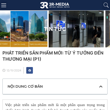
Trang chủ
Giới thiệu
Sản phẩm
Báo giá
Dự án
Tin tức
Liên hệ
TIN TỨC
PHÁT TRIỂN SẢN PHẨM MỚI: TỪ Ý TƯỞNG ĐẾN
THƯƠNG MẠI (P1)
12/11/2024
NỘI DUNG CƠ BẢN
Việc phát triển sản phẩm mới là một phần quan trọng trong