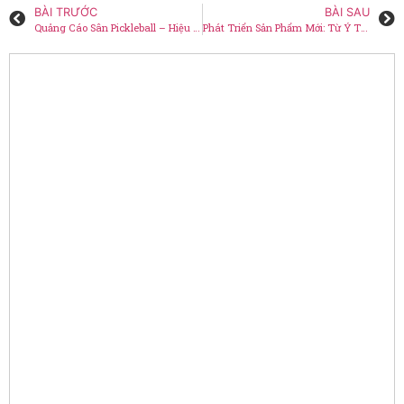
BÀI TRƯỚC
BÀI SAU
Quảng Cáo Sân Pickleball – Hiệu quả và Tiềm năng
Phát Triển Sản Phẩm Mới: Từ Ý Tưởng Đến Thương Mại (P2)