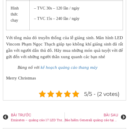
Hình
– TVC 30s – 120 lần / ngày
thức
– TVC 15s – 240 lần / ngày
chạy
Với tông màu đỏ truyền thống của lễ giáng sinh. Màn hình LED
Vincom Phạm Ngọc Thạch giúp tạo không khí giáng sinh đã rất
gần với người dân thủ đô. Hãy mua những món quà tuyệt vời để
gửi đến với những người thân xung quanh các bạn nhé
Bùng nổ với
kế hoạch quảng cáo thang máy
Merry Christmas
5/5 - (2 votes)
BÀI TRƯỚC
BÀI SAU
Emirates – quảng cáo 17 LED Trường Sơn
Bảo hiểm Generali quảng cáo tại LED Ô Chợ Dừa