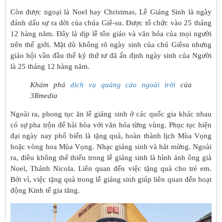
Còn được ngoại là Noel hay Christmas, Lễ Giáng Sinh là ngày
đánh dấu sự ra đời của chúa Giê-su. Được tổ chức vào 25 tháng
12 hàng năm. Đây là dịp lễ tôn giáo và văn hóa của mọi người
trên thế giới. Mặt dù không rõ ngày sinh của chú Giêsu nhưng
giáo hội vần đầu thế kỷ thứ tư đã ấn định ngày sinh của Người
là 25 tháng 12 hàng năm.
Khám phá
dịch vụ quảng cáo ngoài trời
của
3Rmedia
Ngoài ra, phong tục ăn lễ giáng sinh ở các quốc gia khác nhau
có sự pha trộn để hài hòa với văn hóa từng vùng. Phục tục hiện
đại ngày nay phổ biến là tặng quà, hoàn thành lịch Mùa Vọng
hoặc vòng hoa Mùa Vọng. Nhạc giáng sinh và hát mừng. Ngoài
ra, điều không thể thiếu trong lễ giáng sinh là hình ảnh ông già
Noel, Thánh Nicola. Liên quan đến việc tặng quà cho trẻ em.
Bởi vì, việc tặng quà trong lễ giáng sinh giúp liên quan đến hoạt
động Kinh tế gia tăng.