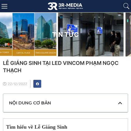
Trang chủ
Giới thiệu
Sản phẩm
Báo giá
Dự án
Tin tức
Liên hệ
TIN TỨC
LỄ GIÁNG SINH TẠI LED VINCOM PHẠM NGỌC
THẠCH
22/12/2022
NỘI DUNG CƠ BẢN
Tìm hiểu về Lễ Giáng Sinh