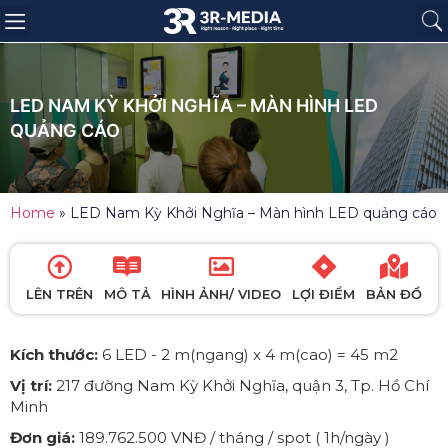
Trang chủ
Giới thiệu
Sản phẩm
Báo giá
Dự án
Tin tức
Liên hệ
LED NAM KỲ KHỞI NGHĨA – MÀN HÌNH LED
QUẢNG CÁO
Home
»
LED Nam Kỳ Khởi Nghĩa – Màn hình LED quảng cáo
LÊN TRÊN
MÔ TẢ
HÌNH ẢNH/ VIDEO
LỢI ĐIỂM
BẢN ĐỒ
Kích thước:
6 LED - 2 m(ngang) x 4 m(cao) = 45 m2
Vị trí:
217 đường Nam Kỳ Khởi Nghĩa, quận 3, Tp. Hồ Chí
Minh
Đơn giá:
189.762.500 VNĐ / tháng / spot ( 1h/ngày )