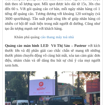
tính theo số lượng spot. Mỗi spot được kéo dài từ 15s, 30s cho
đến 60 s. Với gói quảng cáo cơ bản, mỗi ngày nhãn hàng có 1
tiếng để quảng cáo. Tương đương với khoảng 120 sot/ngày (và
3600 spot/tháng). Tần suất phát sóng lớn sẽ giúp nhãn hàng có
nhiều cơ hội để xuất hiện trong mắt người đi đường. Cũng như
tạo ấn tượng mạnh mẽ với khách hàng.
Khám phá quảng
cáo thang máy toà nhà
Quảng cáo màn hình LED Võ Thị Sáu – Pasteur
với kích
thước lớn và độ phân giải cao chắc chắn sẽ mang tới những
thước phim chuyển động vô cùng hút mắt, xóa tan cảm giác đơn
điệu, nhàm chán và dễ dàng thu hút sự chú ý của mọi người
xem hơn.