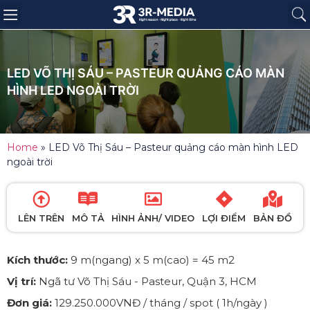
Trang chủ
Giới thiệu
Sản phẩm
Báo giá
Dự án
Tin tức
Liên hệ
LED VÕ THỊ SÁU – PASTEUR QUẢNG CÁO MÀN
HÌNH LED NGOÀI TRỜI
Home
»
LED Võ Thị Sáu – Pasteur quảng cáo màn hình LED
ngoài trời
LÊN TRÊN
MÔ TẢ
HÌNH ẢNH/ VIDEO
LỢI ĐIỂM
BẢN ĐỒ
Kích thước:
9 m(ngang) x 5 m(cao) = 45 m2
Vị trí:
Ngã tư Võ Thị Sáu - Pasteur, Quận 3, HCM
Đơn giá:
129.250.000VNĐ / tháng / spot ( 1h/ngày )