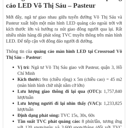
cáo LED Võ Thị Sáu – Pasteur
Mới đây, ngã tư giao nhau giữa tuyến đường Võ Thị Sáu và
Pasteur xuất hiện một màn hình LED quảng cáo ngoài trời với
kích thước lớn và hướng ra nút giao đông người qua lại. Rất
nhiều nhãn hàng đã phát sóng TVC truyền thông trên màn hình
LED. Để tiếp cận với đông đảo người đi đường.
Thông tin của
quảng cáo màn hình LED tại Crossroad Võ
Thị Sáu – Pasteur
:
Vị trí:
Ngã tư Võ Thị Sáu giao với Pasteur, quận 3, Hồ
Chí Minh
Kích thước:
9m (chiều rộng) x 5m (chiều cao) = 45 m2
(màn hình hình chữ nhật nằm cỡ lớn)
Lưu lượng giao thông đi lại qua (OTC):
1,757,840
lượt/tuần
Lưu lượng người đi lại nhìn thấy (VAC):
1,233,825
lượt/tuần
Định dạng phát sóng:
TVC 15s, 30s, 60s
Tần suất TVC phát quảng cáo:
8 phút/lần, tương ứng
với 120 spots/ngày và 3.600 spots/tháng (đối với TVC