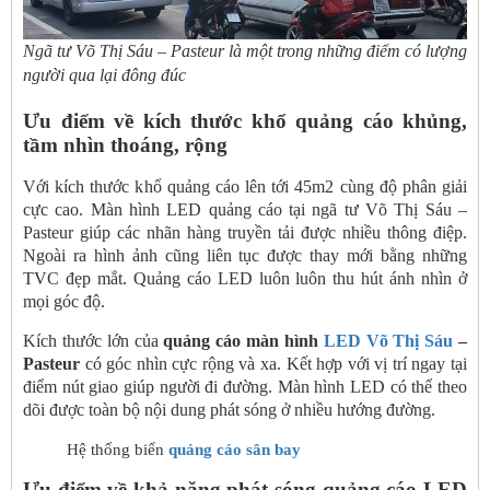
Ngã tư Võ Thị Sáu – Pasteur là một trong những điểm có lượng
người qua lại đông đúc
Ưu điểm về kích thước khổ quảng cáo khủng,
tầm nhìn thoáng, rộng
Với kích thước khổ quảng cáo lên tới 45m2 cùng độ phân giải
cực cao. Màn hình LED quảng cáo tại ngã tư Võ Thị Sáu –
Pasteur giúp các nhãn hàng truyền tải được nhiều thông điệp.
Ngoài ra hình ảnh cũng liên tục được thay mới bằng những
TVC đẹp mắt. Quảng cáo LED luôn luôn thu hút ánh nhìn ở
mọi góc độ.
Kích thước lớn của
quảng cáo màn hình
LED Võ Thị Sáu
–
Pasteur
có góc nhìn cực rộng và xa. Kết hợp với vị trí ngay tại
điểm nút giao giúp người đi đường. Màn hình LED có thể theo
dõi được toàn bộ nội dung phát sóng ở nhiều hướng đường.
Hệ thống biển
quảng cáo sân bay
Ưu điểm về khả năng phát sóng quảng cáo LED