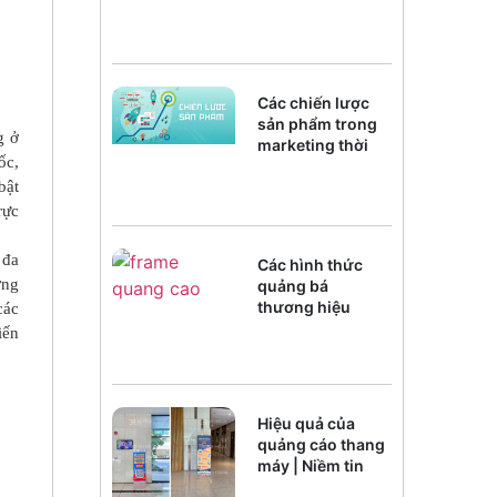
Các chiến lược
sản phẩm trong
g ở
marketing thời
ốc,
đại chuyển đổi
số
bật
rực
 đa
Các hình thức
ơng
quảng bá
thương hiệu
các
trong kỷ
iến
nguyênAI
Hiệu quả của
quảng cáo thang
máy | Niềm tin
của người xem