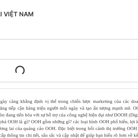
 VIỆT NAM
ày càng khẳng định vị thế trong chiến lược marketing của các do
ả năng tiếp cận hàng triệu người mỗi ngày và tạo ấn tượng mạnh mẽ. 
òn đang tiến hóa với sự hỗ trợ của công nghệ hiện đại như DOOH (Digi
 phá
OOH là gì?
OOH gồm những gì?
các loại hình OOH phổ biến, lợi í
ương lai của
quảng cáo OOH
. Đặc biệt trong bối cảnh thị trường
OOH 
 cấp thông tin chi tiết, sâu sắc và cập nhật để giúp bạn hiểu rõ hơn về k