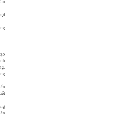
fan
nội
ơng
tạo
ình
ng.
ớng
iến
iết
ụng
đến