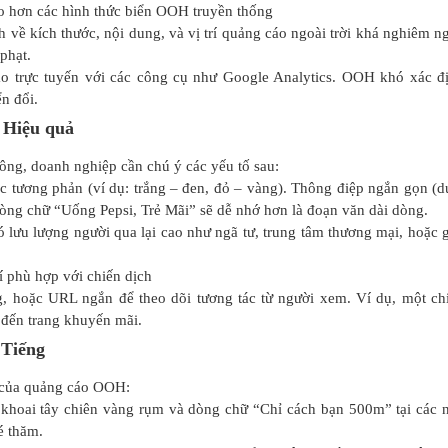
 hơn các hình thức biển OOH truyền thống
h về kích thước, nội dung, và vị trí quảng cáo ngoài trời khá nghiêm ng
phạt.
o trực tuyến với các công cụ như Google Analytics. OOH khó xác đ
n đổi.
 Hiệu quả
ông, doanh nghiệp cần chú ý các yếu tố sau:
 tương phản (ví dụ: trắng – đen, đỏ – vàng). Thông điệp ngắn gọn (d
 dòng chữ “Uống Pepsi, Trẻ Mãi” sẽ dễ nhớ hơn là đoạn văn dài dòng.
 lưu lượng người qua lại cao như ngã tư, trung tâm thương mại, hoặc 
rí phù hợp với chiến dịch
 hoặc URL ngắn để theo dõi tương tác từ người xem. Ví dụ, một ch
đến trang khuyến mãi.
 Tiếng
 của
quảng cáo OOH
:
 khoai tây chiên vàng rụm và dòng chữ “Chỉ cách bạn 500m” tại các 
é thăm.