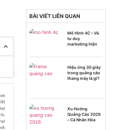
BÀI VIẾT LIÊN QUAN
Mô Hình 4C – Và
tư duy
marketing hiện
đại
Hiệu ứng 30 giây
trong quảng cáo
thang máy là gì?
anh
OOH
tal
Xu Hướng
Quảng Cáo 2026
ch,
– Cá Nhân Hóa
tại
Trải Nghiệm
ênh