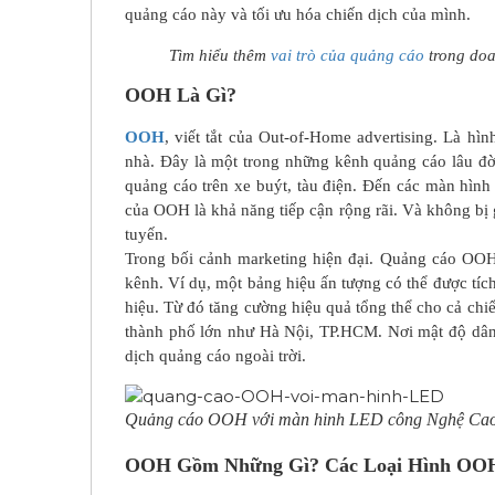
quảng cáo này và tối ưu hóa chiến dịch của mình.
Tìm hiểu thêm
vai trò của quảng cáo
trong doa
OOH Là Gì?
OOH
, viết tắt của
Out-of-Home advertising
. Là hìn
nhà. Đây là một trong những kênh quảng cáo lâu đời 
quảng cáo trên xe buýt, tàu điện. Đến các màn hình 
của OOH là khả năng tiếp cận rộng rãi. Và không bị 
tuyến.
Trong bối cảnh marketing hiện đại.
Quảng cáo OO
kênh. Ví dụ, một bảng hiệu ấn tượng có thể được t
hiệu. Từ đó tăng cường hiệu quả tổng thể cho cả chi
thành phố lớn như Hà Nội, TP.HCM. Nơi mật độ dân s
dịch quảng cáo ngoài trời.
Quảng cáo OOH với màn hinh LED công Nghệ Ca
OOH Gồm Những Gì? Các Loại Hình OOH