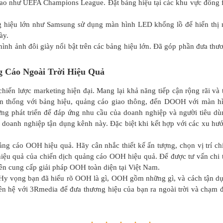
thao như UEFA Champions League. Đặt bảng hiệu tại các khu vực đông 
g hiệu lớn như Samsung sử dụng màn hình LED khổng lồ để hiển thị 
ày.
hình ảnh đôi giày nổi bật trên các bảng hiệu lớn. Đã góp phần đưa thư
 Cáo Ngoài Trời Hiệu Quả
hiến lược marketing hiện đại. Mang lại khả năng tiếp cận rộng rãi và 
n thống
với bảng hiệu, quảng cáo giao thông, đến
DOOH
với màn h
 phát triển để đáp ứng nhu cầu của doanh nghiệp và người tiêu dù
ác doanh nghiệp tận dụng kênh này. Đặc biệt khi kết hợp với các xu hư
ảng cáo OOH
hiệu quả. Hãy cân nhắc thiết kế ấn tượng, chọn vị trí ch
hiệu quả của chiến dịch quảng cáo OOH hiệu quả. Để được tư vấn chi t
ên cung cấp giải pháp OOH toàn diện tại Việt Nam.
. Hy vọng bạn đã hiểu rõ
OOH là gì
,
OOH gồm những gì
, và cách tận d
ên hệ với 3Rmedia để đưa thương hiệu của bạn ra ngoài trời và chạm 