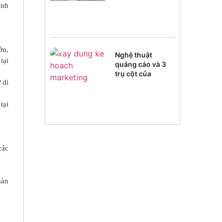
ành
ớn,
Nghệ thuật
tại
quảng cáo và 3
trụ cột của
 di
Marketing
tại
các
màn