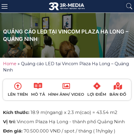
Trang chủ
Giới thiệu
Sản phẩm
Báo giá
Dự án
Tin tức
Liên hệ
QUẢNG CÁO LED TẠI VINCOM PLAZA HẠ LONG –
QUẢNG NINH
Home
»
Quảng cáo LED tại Vincom Plaza Hạ Long – Quảng
Ninh
LÊN TRÊN
MÔ TẢ
HÌNH ẢNH/ VIDEO
LỢI ĐIỂM
BẢN ĐỒ
Kích thước:
18.9 m(ngang) x 2.3 m(cao) = 43.54 m2
Vị trí:
Vincom Plaza Hạ Long - thành phố Quảng Ninh
Đơn giá:
70.500.000 VNĐ / spot / tháng ( 1h/ngày )