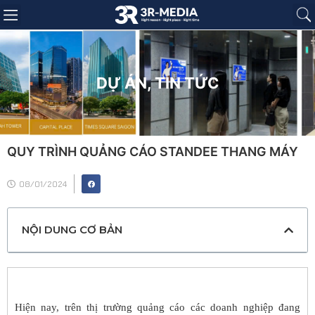
Trang chủ
Giới thiệu
Sản phẩm
Báo giá
Dự án
Tin tức
Liên hệ
DỰ ÁN
,
TIN TỨC
QUY TRÌNH QUẢNG CÁO STANDEE THANG MÁY
08/01/2024
NỘI DUNG CƠ BẢN
Hiện nay, trên thị trường quảng cáo các doanh nghiệp đang