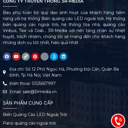
CÔNG TY TRUYỀN THÔNG 3R-MEDIA
Bao phủ toàn bộ quỹ đạo sinh hoạt của khách hàng tiềm
năng với hệ thống Biển quảng cáo LED ngoài trời, Hệ thống
biển quảng cáo ngoài trời, hệ thống tòa nhà, quảng cáo
Vinbus, Taxi và Grab… 3R-Media với nền tảng nhân sự nhiệt
huyết, trách nhiệm, chúng tôi sẽ mang đến cho khách hàng
những dịch vụ tốt nhất, hiệu quả nhất
Địa chỉ: Số 12 Phố Ngọc Hà, Phường Đội Cấn, Quận Ba
Đình, Tp Hà Nội, Việt Nam
Điện thoại: 0325657997
Email: sale@3rmedia.vn
SẢN PHẨM CUNG CẤP
Biển Quảng Cáo LED Ngoài Trời
Pano quảng cáo ngoài trời