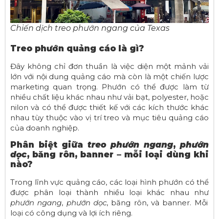
Chiến dịch treo phướn ngang của Texas
Treo phướn quảng cáo là gì?
Đây không chỉ đơn thuần là việc diện một mảnh vải
lớn với nội dung quảng cáo mà còn là một chiến lược
marketing quan trọng. Phướn có thể được làm từ
nhiều chất liệu khác nhau như vải bạt, polyester, hoặc
nilon và có thể được thiết kế với các kích thước khác
nhau tùy thuộc vào vị trí treo và mục tiêu quảng cáo
của doanh nghiệp.
Phân biệt giữa
treo phướn ngang
,
phướn
dọc
, băng rôn, banner – mỗi loại dùng khi
nào?
Trong lĩnh vực quảng cáo, các loại hình phướn có thể
được phân loại thành nhiều loại khác nhau như
phướn ngang
,
phướn dọc
, băng rôn, và banner. Mỗi
loại có công dụng và lợi ích riêng.