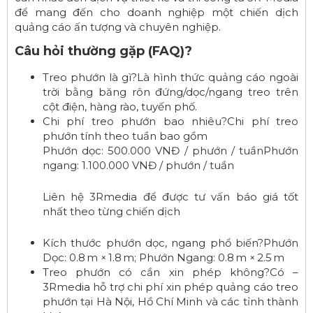
để mang đến cho doanh nghiệp một chiến dịch
quảng cáo ấn tượng và chuyên nghiệp.
Câu hỏi thường gặp (FAQ)?
Treo phướn là gì?Là hình thức quảng cáo ngoài
trời bằng băng rôn đứng/dọc/ngang treo trên
cột điện, hàng rào, tuyến phố.
Chi phí treo phướn bao nhiêu?Chi phí treo
phướn tính theo tuần bao gồm
Phướn dọc: 500.000 VNĐ / phướn / tuầnPhướn
ngang: 1.100.000 VNĐ / phướn / tuần
Liên hệ 3Rmedia để được tư vấn báo giá tốt
nhất theo từng chiến dịch
Kích thước phướn dọc, ngang phổ biến?Phướn
Dọc: 0.8 m × 1.8 m; Phướn Ngang: 0.8 m × 2.5 m
Treo phướn có cần xin phép không?Có –
3Rmedia hỗ trợ chi phí xin phép quảng cáo treo
phướn tại Hà Nội, Hồ Chí Minh và các tỉnh thành