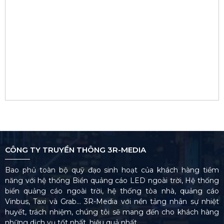
CÔNG TY TRUYỀN THÔNG 3R-MEDIA
Bao phủ toàn bộ quỹ đạo sinh hoạt của khách hàng tiềm
năng với hệ thống Biển quảng cáo LED ngoài trời, Hệ thống
biển quảng cáo ngoài trời, hệ thống tòa nhà, quảng cáo
Vinbus, Taxi và Grab… 3R-Media với nền tảng nhân sự nhiệt
huyết, trách nhiệm, chúng tôi sẽ mang đến cho khách hàng
những dịch vụ tốt nhất, hiệu quả nhất