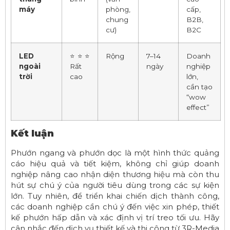
máy
phòng,
cấp,
chung
B2B,
cư)
B2C
LED
⭐⭐⭐
Rộng
7–14
Doanh
ngoài
Rất
ngày
nghiệp
trời
cao
lớn,
cần tạo
“wow
effect”
Kết luận
Phướn ngang và phướn dọc là một hình thức quảng
cáo hiệu quả và tiết kiệm, không chỉ giúp doanh
nghiệp nâng cao nhận diện thương hiệu mà còn thu
hút sự chú ý của người tiêu dùng trong các sự kiện
lớn. Tuy nhiên, để triển khai chiến dịch thành công,
các doanh nghiệp cần chú ý đến việc xin phép, thiết
kế phướn hấp dẫn và xác định vị trí treo tối ưu. Hãy
cân nhắc đến dịch vụ thiết kế và thi công từ 3R-Media