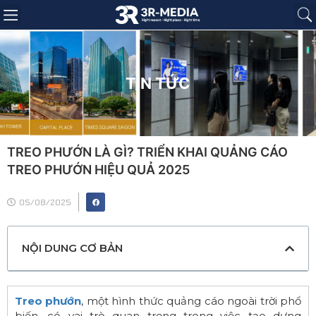
Trang chủ
Giới thiệu
Sản phẩm
Báo giá
Dự án
Tin tức
Liên hệ
TIN TỨC
TREO PHƯỚN LÀ GÌ? TRIỂN KHAI QUẢNG CÁO
TREO PHƯỚN HIỆU QUẢ 2025
05/08/2025
NỘI DUNG CƠ BẢN
Treo phướn
, một hình thức quảng cáo ngoài trời phổ
biến, có vai trò quan trọng trong việc tạo dựng