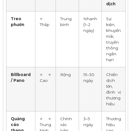
dịch
Treo
⭐
Trung
Nhanh
Sự
phướn
Thấp
bình
(1–2
kiện,
ngày)
khuyến
mãi,
truyền
thông
ngắn
hạn
Billboard
⭐⭐
Rộng
15–30
Chiến
/ Pano
Cao
ngày
dịch
lớn,
định vị
thương
hiệu
Quảng
⭐⭐
Chính
3–5
Thương
cáo
Trung
xác
ngày
hiệu
thang
bình
(văn
cao