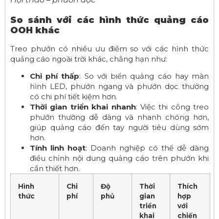
So sánh với các hình thức quảng cáo
OOH khác
Treo phướn có nhiều ưu điểm so với các hình thức
quảng cáo ngoài trời khác, chẳng hạn như:
Chi phí thấp
: So với biển quảng cáo hay màn
hình LED, phướn ngang và phướn dọc thường
có chi phí tiết kiệm hơn.
Thời gian triển khai nhanh
: Việc thi công treo
phướn thường dễ dàng và nhanh chóng hơn,
giúp quảng cáo đến tay người tiêu dùng sớm
hơn.
Tính linh hoạt
: Doanh nghiệp có thể dễ dàng
điều chỉnh nội dung quảng cáo trên phướn khi
cần thiết hơn.
Hình
Chi
Độ
Thời
Thích
thức
phí
phủ
gian
hợp
triển
với
khai
chiến