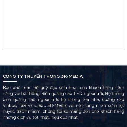
CÔNG TY TRUYỀN THÔNG 3R-MEDIA
Bao phủ toàn bộ quỹ đạo sinh hoạt của khách hàng tiềm
năng với hệ thống Biển quảng cáo LED ngoài trời, Hệ thống
biển quảng cáo ngoài trời, hệ thống tòa nhà, quảng cáo
Vinbus, Taxi và Grab… 3R-Media với nền tảng nhân sự nhiệt
huyết, trách nhiệm, chúng tôi sẽ mang đến cho khách hàng
những dịch vụ tốt nhất, hiệu quả nhất