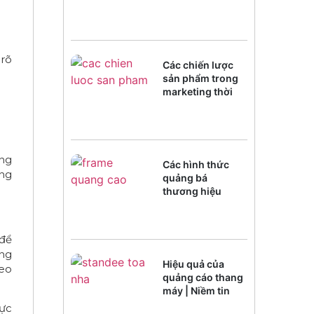
 rõ
Các chiến lược
sản phẩm trong
marketing thời
đại chuyển đổi
số
ủng
Các hình thức
ứng
quảng bá
thương hiệu
trong kỷ
nguyênAI
 để
ong
Hiệu quả của
heo
quảng cáo thang
máy | Niềm tin
của người xem
cực