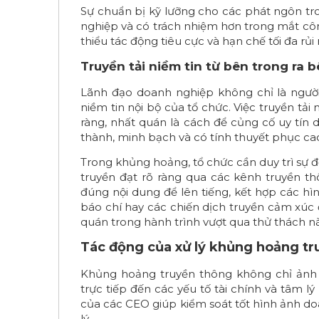
Sự chuẩn bị kỹ lưỡng cho các phát ngôn tr
nghiệp và có trách nhiệm hơn trong mắt côn
thiểu tác động tiêu cực và hạn chế tối đa rủi 
Truyền tải niềm tin từ bên trong ra 
Lãnh đạo doanh nghiệp không chỉ là người 
niềm tin nội bộ của tổ chức. Việc truyền tả
ràng, nhất quán là cách để củng cố uy tín
thành, minh bạch và có tính thuyết phục cao
Trong khủng hoảng, tổ chức cần duy trì sự đ
truyền đạt rõ ràng qua các kênh truyền thô
đúng nội dung để lên tiếng, kết hợp các hì
báo chí hay các chiến dịch truyền cảm xúc
quán trong hành trình vượt qua thử thách nà
Tác động của xử lý khủng hoảng t
Khủng hoảng truyền thông không chỉ ảnh
trực tiếp đến các yếu tố tài chính và tâm 
của các CEO giúp kiểm soát tốt hình ảnh do
lý.