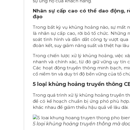
sự ủng hộ của khách hàng.
Nhân sự cấp cao có thể dao động, rờ
đạo
Trong bất kỳ vụ khủng hoảng nào, sự mất ni
là nhân sự cấp cao, rời bỏ tổ chức. Những
soát tình hình và dẫn dắt công ty vượt qua
đoàn kết, suy giảm năng suất và thiệt hại lâu 
Trong chiến lược xử lý khủng hoảng, việc x
nhanh và chính xác, từ đó giữ vững uy tín 
Các hoạt động truyền thông minh bạch, min
cố niềm tin và duy trì độ bền vững của tổ ch
5 loại khủng hoảng truyền thông C
Trong quá trình xử lý khủng hoảng truyền 
để có kế hoạch chuẩn bị ứng phó phù hợp.
khác nhau để giảm thiểu hậu quả về lâu dài.
5 loại khủng hoảng truyền thông mà do