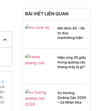
BÀI VIẾT LIÊN QUAN
Mô Hình 4C – Và
tư duy
marketing hiện
đại
Hiệu ứng 30 giây
trong quảng cáo
thang máy là gì?
 lý
 cá
iện
Xu Hướng
ợc.
Quảng Cáo 2026
ách
– Cá Nhân Hóa
Trải Nghiệm