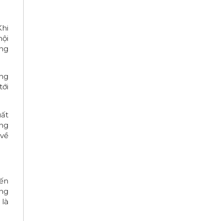
Khi
hội
ơng
áng
tới
uất
ung
 về
đến
ông
 là