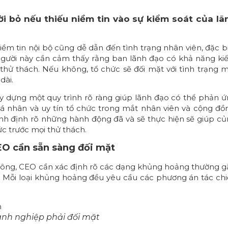
i bỏ nếu thiếu niềm tin vào sự kiểm soát của lã
ềm tin nội bộ cũng dễ dẫn đến tình trạng nhân viên, đặc b
 người này cần cảm thấy rằng ban lãnh đạo có khả năng k
 thử thách. Nếu không, tổ chức sẽ đối mặt với tình trạng 
dài.
ây dựng một quy trình rõ ràng giúp lãnh đạo có thể phản 
cá nhân và uy tín tổ chức trong mắt nhân viên và cộng đồ
h định rõ những hành động đã và sẽ thực hiện sẽ giúp c
ức trước mọi thử thách.
EO cần sẵn sàng đối mặt
thông, CEO cần xác định rõ các dạng khủng hoảng thường 
 Mỗi loại khủng hoảng đều yêu cầu các phương án tác ch
anh nghiệp phải đối mặt