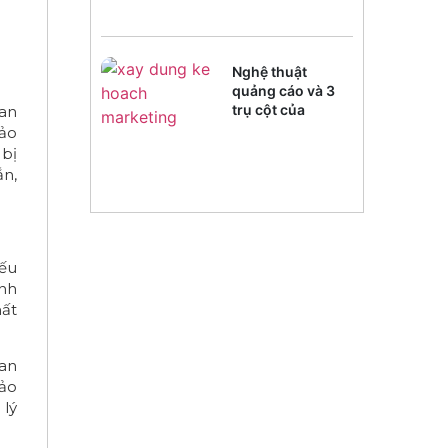
Nghệ thuật
quảng cáo và 3
trụ cột của
 an
Marketing
bảo
 bị
ắn,
yếu
ính
mất
uan
bảo
 lý