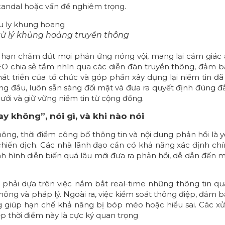
andal hoặc vấn đề nghiêm trọng.
xử lý khủng hoảng truyền thông
dài hạn chấm dứt mọi phản ứng nóng vội, mang lại cảm giác
EO chia sẻ tầm nhìn qua các diễn đàn truyền thông, đảm 
át triển của tổ chức và góp phần xây dựng lại niềm tin đã
g đầu, luôn sẵn sàng đối mặt và đưa ra quyết định đúng đ
ới và giữ vững niềm tin từ cộng đồng.
y không”, nói gì, và khi nào nói
ông, thời điểm công bố thông tin và nội dung phản hồi là 
chiến dịch. Các nhà lãnh đạo cần có khả năng xác định ch
nh hình diễn biến quá lâu mới đưa ra phản hồi, dễ dẫn đến 
phải dựa trên việc nắm bắt real-time những thông tin q
thông và pháp lý. Ngoài ra, việc kiểm soát thông điệp, đảm 
ng giúp hạn chế khả năng bị bóp méo hoặc hiểu sai. Các xử
 thời điểm này là cực ký quan trọng