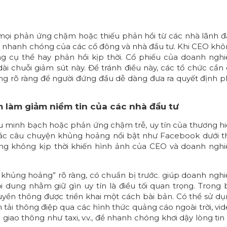
mọi phản ứng chậm hoặc thiếu phản hồi từ các nhà lãnh 
in nhanh chóng của các cổ đông và nhà đầu tư. Khi CEO kh
g cụ thể hay phản hồi kịp thời. Cổ phiếu của doanh ngh
ài chuỗi giảm sút này. Để tránh điều này, các tổ chức cần
ông rõ ràng để người đứng đầu dễ dàng đưa ra quyết định 
 làm giảm niềm tin của các nhà đầu tư
ếu minh bạch hoặc phản ứng chậm trễ, uy tín của thương h
ác câu chuyện khủng hoảng nổi bật như Facebook dưới t
ng không kịp thời khiến hình ảnh của CEO và doanh ngh
 lý khủng hoảng” rõ ràng, có chuẩn bị trước. giúp doanh ngh
 dung nhằm giữ gìn uy tín là điều tối quan trọng. Trong 
ruyền thông được triển khai một cách bài bản. Có thể sử d
tải thông điệp qua các hình thức quảng cáo ngoài trời, vi
iao thông như taxi, v.v., để nhanh chóng khơi dậy lòng tin