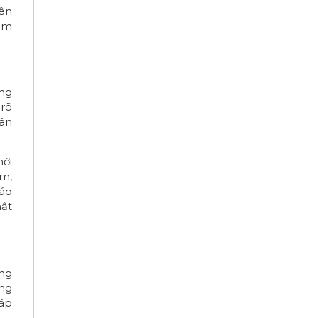
yên
iảm
ợng
 rõ
hân
hời
ểm,
cáo
hất
ng
ứng
háp