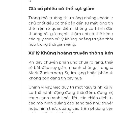
Giá cổ phiếu có thể sụt giảm
Trong môi trường thị trường chứng khoán, 
chủ chốt đều có thể dẫn đến sự mất lòng t
thể hiện rõ quan điểm, không có hành độn
thường rớt giá mạnh, thậm chí có thể kéo d
các quy trình xử lý khủng hoảng truyền th
hợp trong thời gian vàng.
Xử lý Khủng hoảng truyền thông kém
Khi dây chuyền phản ứng chưa rõ ràng, thi
sẽ bắt đầu suy giảm nhanh chóng. Trong c
Mark Zuckerberg. Sự im lặng hoặc phản ứ
không còn đáng tin cậy nữa.
Chính vì vậy, việc duy trì một “quy trình xử
có thể hành động đúng thời điểm, đúng nội
cảnh cạnh tranh khốc liệt, các chiến dịch t
các mô hình quảng cáo sáng tạo như truyền 
hoặc hình thức quảng cáo trên phương tiện g