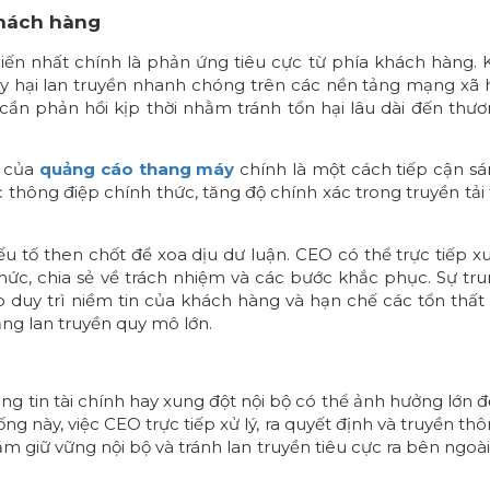
khách hàng
n nhất chính là phản ứng tiêu cực từ phía khách hàng. 
y hại lan truyền nhanh chóng trên các nền tảng mạng xã 
n phản hồi kịp thời nhằm tránh tổn hại lâu dài đến thư
n của
quảng cáo thang máy
chính là một cách tiếp cận s
thông điệp chính thức, tăng độ chính xác trong truyền tải 
u tố then chốt để xoa dịu dư luận. CEO có thể trực tiếp x
hức, chia sẻ về trách nhiệm và các bước khắc phục. Sự tr
p duy trì niềm tin của khách hàng và hạn chế các tổn thất
ng lan truyền quy mô lớn.
hông tin tài chính hay xung đột nội bộ có thể ảnh hưởng lớn 
g này, việc CEO trực tiếp xử lý, ra quyết định và truyền th
ằm giữ vững nội bộ và tránh lan truyền tiêu cực ra bên ngoài