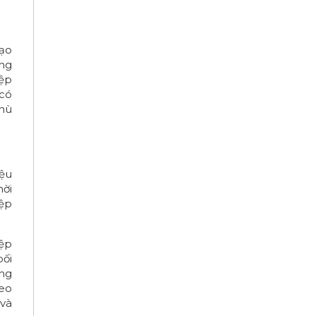
đạo
ông
iệp
 có
phù
iệu
hời
iệp
iệp
bối
ụng
deo
 và