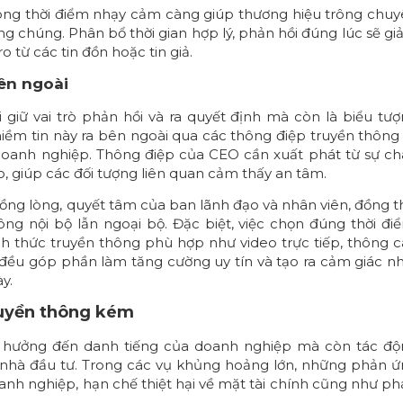
ong thời điểm nhạy cảm càng giúp thương hiệu trông chu
g chúng. Phân bổ thời gian hợp lý, phản hồi đúng lúc sẽ g
ro từ các tin đồn hoặc tin giả.
bên ngoài
giữ vai trò phản hồi và ra quyết định mà còn là biểu tư
i niềm tin này ra bên ngoài qua các thông điệp truyền thông
 doanh nghiệp. Thông điệp của CEO cần xuất phát từ sự c
, giúp các đối tượng liên quan cảm thấy an tâm.
ồng lòng, quyết tâm của ban lãnh đạo và nhân viên, đồng t
ng nội bộ lẫn ngoại bộ. Đặc biệt, việc chọn đúng thời đi
nh thức truyền thông phù hợp như video trực tiếp, thông 
 đều góp phần làm tăng cường uy tín và tạo ra cảm giác n
y.
ruyền thông kém
 hưởng đến danh tiếng của doanh nghiệp mà còn tác độ
lý nhà đầu tư. Trong các vụ khủng hoảng lớn, những phản 
anh nghiệp, hạn chế thiệt hại về mặt tài chính cũng như p